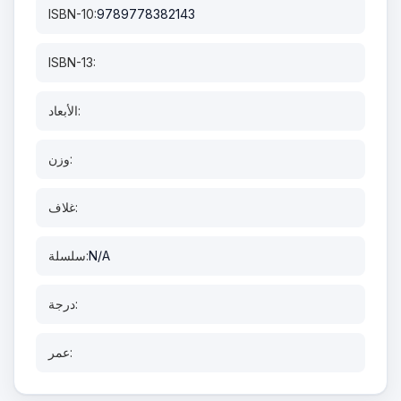
ISBN-10:
9789778382143
ISBN-13:
الأبعاد:
وزن:
غلاف:
N/A
سلسلة:
درجة:
عمر: