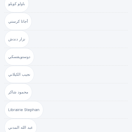
باولو كويلو
أجاثا كرستي
نزار دندش
دوستويفسكي
نجيب الكيلاني
محمود شاكر
Librairie Stephan
عبد الله المدني