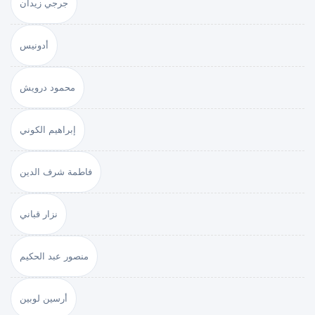
جرجي زيدان
أدونيس
محمود درويش
إبراهيم الكوني
فاطمة شرف الدين
نزار قباني
منصور عبد الحكيم
أرسين لوبين