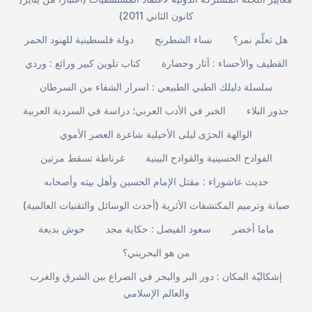
كانون الثاني 2011)
هل تعلّم نمر؟
نساء الشطرنج
دولة فلسطينية للهنود الحمر
القطيف والأحساء : آثار وحضارة
كتاب تلوين كبير ورائع : وردي
سلسلة دليلك الطبي الطبيعي : اسرار الشفاء من السرطان
جذور البلاء
الخبر في الأدب العربي؛ دراسة في السردية العربية
الوالهة الحرَى ليلى الأخيلية شاعرة العصر الأموي
الفوادح الحسينية والقوادح البينية
غرناطة تسقط مرتين
حديث عاشوراء : مقتل الإمام الحسين وأهل بيته وأصحابه
صيانة وترميم المكتشفات الأثرية (أحدث الوسائل والتقنيات العالمية)
ماما أخضر
سعود الفيصل : حكاية مجد
حوش بديعة
من هو البحريني؟
إشكاليّة المكان : دور البر والبحر في الصراع بين الشرق والغرب
والعالم الإسلامي