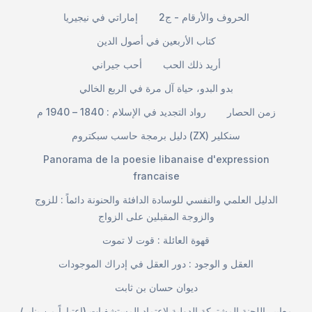
الحروف والأرقام - ج2
إماراتي في نيجيريا
كتاب الأربعين في أصول الدين
أريد ذلك الحب
أحب جيراني
بدو البدو، حياة آل مرة في الربع الخالي
زمن الحصار
رواد التجديد في الإسلام : 1840 – 1940 م
دليل برمجة حاسب سبكتروم (ZX) سنكلير
Panorama de la poesie libanaise d'expression
francaise
الدليل العلمي والنفسي للوسادة الدافئة والحنونة دائماً : للزوج
والزوجة المقبلين على الزواج
قهوة العائلة : قوت لا تموت
العقل و الوجود : دور العقل في إدراك الموجودات
ديوان حسان بن ثابت
معايير اللجنة المشتركة الدولية لاعتماد المستشفيات (اعتباراً من يناير/