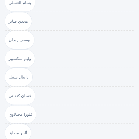
بسام العسلي
مجدي صابر
يوسف زيدان
وليم شكسبير
دانيال ستيل
غسان كنفاني
فلورا مجدلاوي
ألبير مطلق