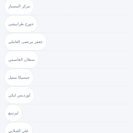
مركز المسبار
جورج طرابيشي
جعفر مرتضى العاملي
سطان القاسمي
جيسيكا ستيل
لورديس لبكي
ليرنينغ
علي الصلابي