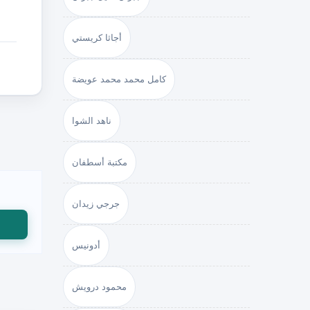
أجاثا كريستي
كامل محمد محمد عويضة
ناهد الشوا
مكتبة أسطفان
جرجي زيدان
أدونيس
محمود درويش