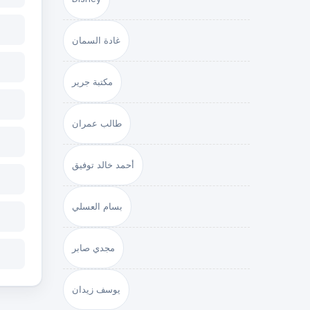
غادة السمان
مكتبة جرير
طالب عمران
أحمد خالد توفيق
بسام العسلي
مجدي صابر
يوسف زيدان