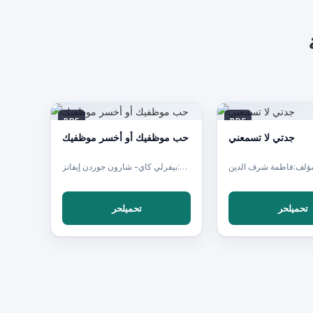
PDF
PDF
جدتي لا تسمعني
حب موظفيك أو أخسر موظفيك
ؤلف:فاطمة شرف الدين
مؤلف:بيفرلي كاي- شارون جوردن إيفانز
تحميلحر
تحميلحر