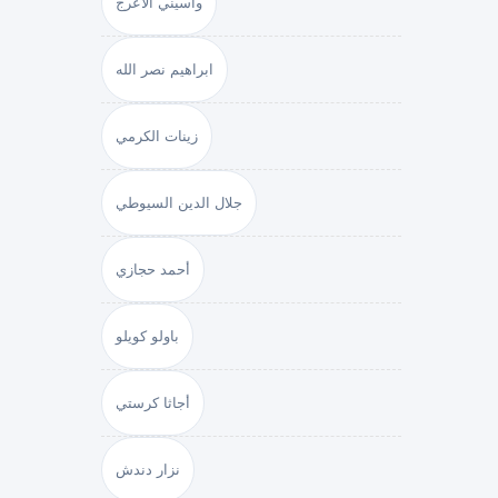
واسيني الأعرج
ابراهيم نصر الله
زينات الكرمي
جلال الدين السيوطي
أحمد حجازي
باولو كويلو
أجاثا كرستي
نزار دندش