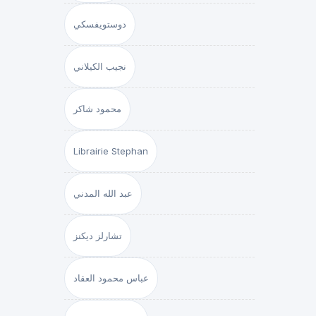
دوستويفسكي
نجيب الكيلاني
محمود شاكر
Librairie Stephan
عبد الله المدني
تشارلز ديكنز
عباس محمود العقاد