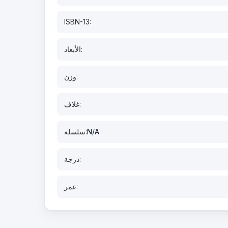
ISBN-13:
الأبعاد:
وزن:
غلاف:
N/A
سلسلة:
درجة:
عمر: