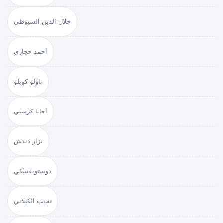
جلال الدين السيوطي
أحمد حجازي
باولو كويلو
أجاثا كرستي
نزار دندش
دوستويفسكي
نجيب الكيلاني