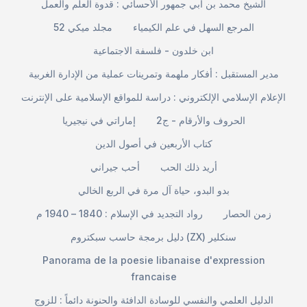
الشيخ محمد بن أبي جمهور الأحسائي : قدوة العلم والعمل
المرجع السهل في علم الكيمياء
مجلد ميكي 52
ابن خلدون - فلسفة الاجتماعية
مدير المستقبل : أفكار ملهمة وتمرينات عملية من الإدارة الغربية
الإعلام الإسلامي الإلكتروني : دراسة للمواقع الإسلامية على الإنترنت
الحروف والأرقام - ج2
إماراتي في نيجيريا
كتاب الأربعين في أصول الدين
أريد ذلك الحب
أحب جيراني
بدو البدو، حياة آل مرة في الربع الخالي
زمن الحصار
رواد التجديد في الإسلام : 1840 – 1940 م
دليل برمجة حاسب سبكتروم (ZX) سنكلير
Panorama de la poesie libanaise d'expression
francaise
الدليل العلمي والنفسي للوسادة الدافئة والحنونة دائماً : للزوج