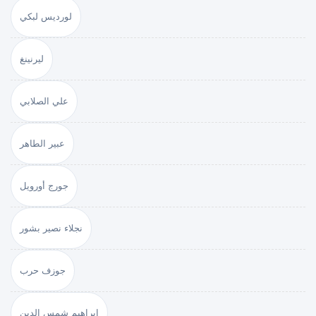
لورديس لبكي
ليرنينغ
علي الصلابي
عبير الطاهر
جورج أورويل
نجلاء نصير بشور
جوزف حرب
إبراهيم شمس الدين