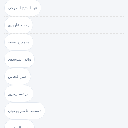
عبد الفتاح الطوخي
روجيه غارودي
محمد ج. قبيعة
واثق الموسوي
عبير النحاس
إبراهيم زعرور
د.محمد جاسم بوحجي
محمد الماغوط