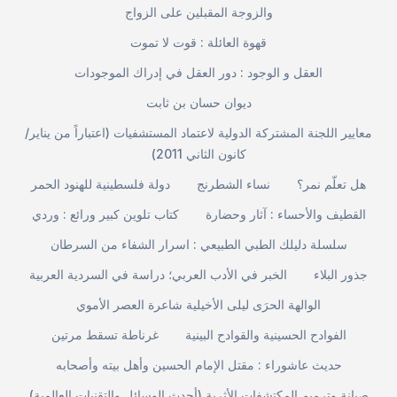
والزوجة المقبلين على الزواج
قهوة العائلة : قوت لا تموت
العقل و الوجود : دور العقل في إدراك الموجودات
ديوان حسان بن ثابت
معايير اللجنة المشتركة الدولية لاعتماد المستشفيات (اعتباراً من يناير/
كانون الثاني 2011)
هل تعلّم نمر؟
نساء الشطرنج
دولة فلسطينية للهنود الحمر
القطيف والأحساء : آثار وحضارة
كتاب تلوين كبير ورائع : وردي
سلسلة دليلك الطبي الطبيعي : اسرار الشفاء من السرطان
جذور البلاء
الخبر في الأدب العربي؛ دراسة في السردية العربية
الوالهة الحرَى ليلى الأخيلية شاعرة العصر الأموي
الفوادح الحسينية والقوادح البينية
غرناطة تسقط مرتين
حديث عاشوراء : مقتل الإمام الحسين وأهل بيته وأصحابه
صيانة وترميم المكتشفات الأثرية (أحدث الوسائل والتقنيات العالمية)