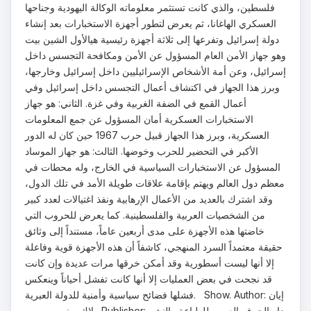
فلسطين، والذي كانت تستثمر معلوماته الوكالة اليهودية وجناحها
العسكري الهاغانا، ثم يعرض لتطور أجهزة الاستخبارات بعد إنشاء
دولة إسرائيل وتفرعها إلى ثلاثة أجهزة رئيسية هيالأول الشين بيت
وهو جهاز الأمن العام المسؤول عن الأمن ومكافحة التجسس داخل
إسرائيل، وعن أمة الأشخاص الإسرائيليين داخل إسرائيل وخارجها،
وبرز هذا الجهاز في اكتشاف أعمال التجسس داخل إسرائيل وفي
أعمال القمع في الضفة الغربية وفي غزة. الثاني: هو جهاز
الاستخبارات العسكرية أمان المسؤول عن جمع المعلومات
العسكرية، وبرز هذا الجهاز قبيل حرب 1967 حين كان له الدور
الأكبر في التحضير للحرب وخوضها. الثالث: هو جهاز الموساد
المسؤول عن الاستخبارات السياسية في الخارج، وله محطات في
معظم دول العالم ويهتم بإقامة علاقات طويلة الأمد في تلك الدول،
وقد اشترك بالعديد من الأعمال الإرهابية ونفذ اغتيالات لعدد كبير
من الشخصيات العربية والفلسطينية. كما يعرض للحروب التي
خاضتها هذه الأجهزة على مدى أربعين عاماً، مستنداً إلى وثائق
حقيقة معتمداً السرد المنهجي، كاشفاً أن هذه الأجهزة قوية وفاعلة
إلا أنها ليست أسطورية وقد أمكن خرقها مرات عديدة وإن كانت
قد نجحت في بعض العمليات إلا أنها كانت تفشل أحياناً وينعكس
فشلها فضائح سياسية وأمنية للدولة العبرية. Show. Author: إيان
بلاك وبني موريس. Publisher: دار الحرف العربي للطباعة والنشر