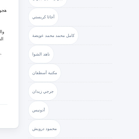
هجوم
أجاثا كريستي
وال
كامل محمد محمد عويضة
ال
ناهد الشوا
مكتبة أسطفان
جرجي زيدان
أدونيس
محمود درويش