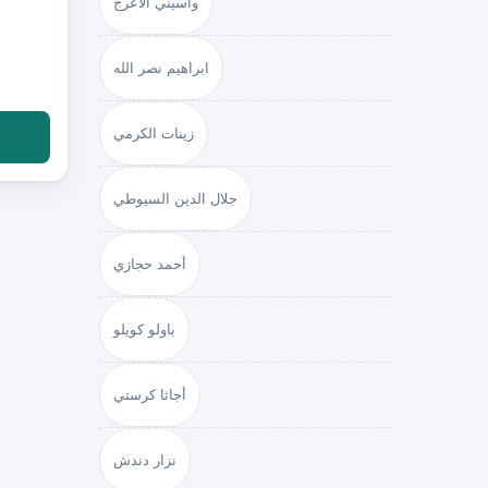
واسيني الأعرج
ابراهيم نصر الله
زينات الكرمي
جلال الدين السيوطي
أحمد حجازي
باولو كويلو
أجاثا كرستي
نزار دندش