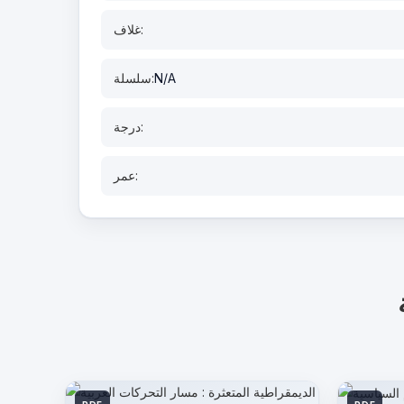
غلاف:
N/A
سلسلة:
درجة:
عمر: