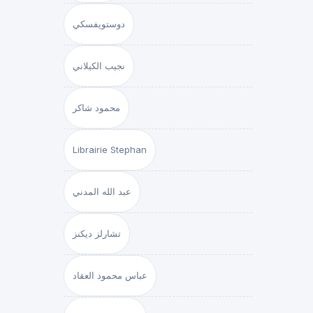
دوستويفسكي
نجيب الكيلاني
محمود شاكر
Librairie Stephan
عبد الله المدني
تشارلز ديكنز
عباس محمود العقاد