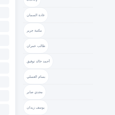
غادة السمان
مكتبة جرير
طالب عمران
أحمد خالد توفيق
بسام العسلي
مجدي صابر
يوسف زيدان