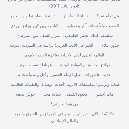
كانون الثاني 2011)
هل تعلّم نمر؟
نساء الشطرنج
دولة فلسطينية للهنود الحمر
القطيف والأحساء : آثار وحضارة
كتاب تلوين كبير ورائع : وردي
سلسلة دليلك الطبي الطبيعي : اسرار الشفاء من السرطان
جذور البلاء
الخبر في الأدب العربي؛ دراسة في السردية العربية
الوالهة الحرَى ليلى الأخيلية شاعرة العصر الأموي
الفوادح الحسينية والقوادح البينية
غرناطة تسقط مرتين
حديث عاشوراء : مقتل الإمام الحسين وأهل بيته وأصحابه
صيانة وترميم المكتشفات الأثرية (أحدث الوسائل والتقنيات العالمية)
ماما أخضر
سعود الفيصل : حكاية مجد
حوش بديعة
من هو البحريني؟
إشكاليّة المكان : دور البر والبحر في الصراع بين الشرق والغرب
والعالم الإسلامي