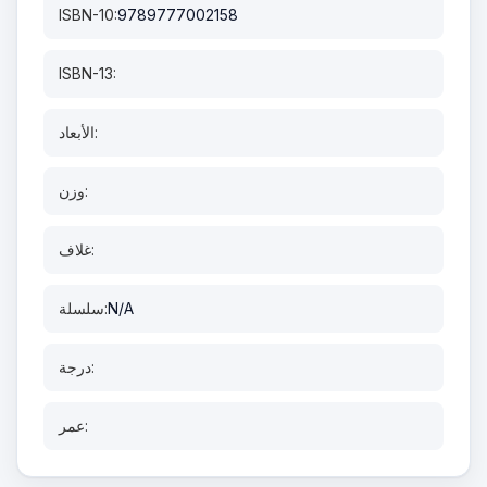
ISBN-10:
9789777002158
ISBN-13:
الأبعاد:
وزن:
غلاف:
N/A
سلسلة:
درجة:
عمر: