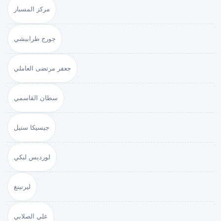
مركز المسبار
جورج طرابيشي
جعفر مرتضى العاملي
سطان القاسمي
جيسيكا ستيل
لورديس لبكي
ليرنينغ
علي الصلابي