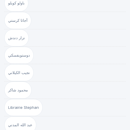
باولو كويلو
أجاثا كرستي
نزار دندش
دوستويفسكي
نجيب الكيلاني
محمود شاكر
Librairie Stephan
عبد الله المدني