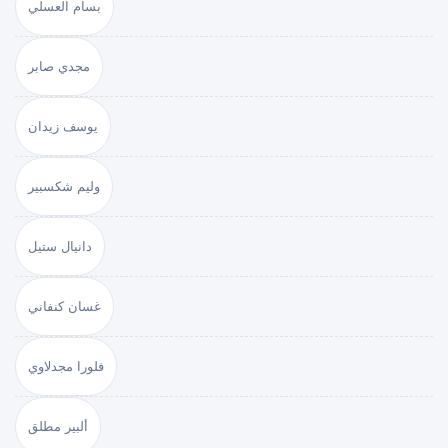
بسام العسلي
مجدي صابر
يوسف زيدان
وليم شكسبير
دانيال ستيل
غسان كنفاني
فلورا مجدلاوي
ألبير مطلق