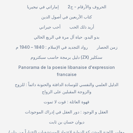
الحروف والأرقام - ج2
إماراتي في نيجيريا
كتاب الأربعين في أصول الدين
أريد ذلك الحب
أحب جيراني
بدو البدو، حياة آل مرة في الربع الخالي
زمن الحصار
رواد التجديد في الإسلام : 1840 – 1940 م
دليل برمجة حاسب سبكتروم (ZX) سنكلير
Panorama de la poesie libanaise d'expression
francaise
الدليل العلمي والنفسي للوسادة الدافئة والحنونة دائماً : للزوج
والزوجة المقبلين على الزواج
قهوة العائلة : قوت لا تموت
العقل و الوجود : دور العقل في إدراك الموجودات
ديوان حسان بن ثابت
معايير اللجنة المشتركة الدولية لاعتماد المستشفيات (اعتباراً من يناير/