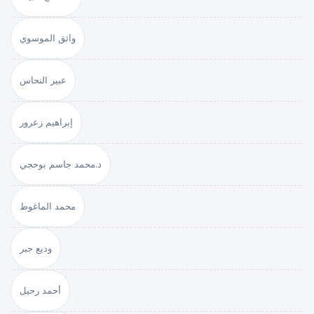
واثق الموسوي
عبير النحاس
إبراهيم زعرور
د.محمد جاسم بوحجي
محمد الماغوط
وديع جبر
أحمد رحيل