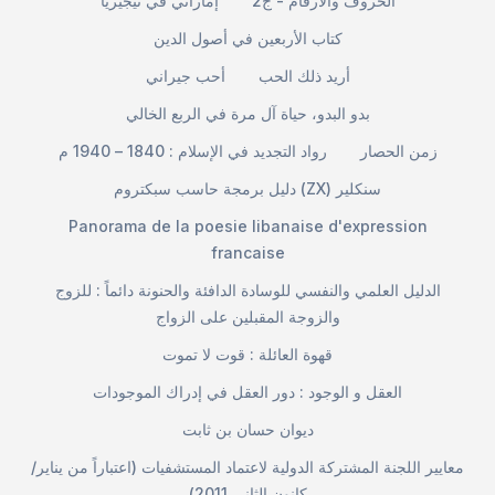
الحروف والأرقام - ج2
إماراتي في نيجيريا
كتاب الأربعين في أصول الدين
أريد ذلك الحب
أحب جيراني
بدو البدو، حياة آل مرة في الربع الخالي
زمن الحصار
رواد التجديد في الإسلام : 1840 – 1940 م
دليل برمجة حاسب سبكتروم (ZX) سنكلير
Panorama de la poesie libanaise d'expression
francaise
الدليل العلمي والنفسي للوسادة الدافئة والحنونة دائماً : للزوج
والزوجة المقبلين على الزواج
قهوة العائلة : قوت لا تموت
العقل و الوجود : دور العقل في إدراك الموجودات
ديوان حسان بن ثابت
معايير اللجنة المشتركة الدولية لاعتماد المستشفيات (اعتباراً من يناير/
كانون الثاني 2011)