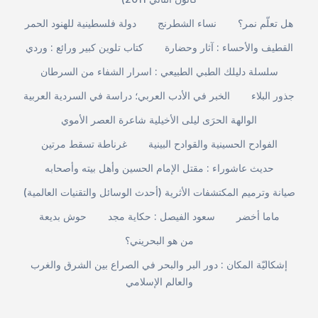
هل تعلّم نمر؟
نساء الشطرنج
دولة فلسطينية للهنود الحمر
القطيف والأحساء : آثار وحضارة
كتاب تلوين كبير ورائع : وردي
سلسلة دليلك الطبي الطبيعي : اسرار الشفاء من السرطان
جذور البلاء
الخبر في الأدب العربي؛ دراسة في السردية العربية
الوالهة الحرَى ليلى الأخيلية شاعرة العصر الأموي
الفوادح الحسينية والقوادح البينية
غرناطة تسقط مرتين
حديث عاشوراء : مقتل الإمام الحسين وأهل بيته وأصحابه
صيانة وترميم المكتشفات الأثرية (أحدث الوسائل والتقنيات العالمية)
ماما أخضر
سعود الفيصل : حكاية مجد
حوش بديعة
من هو البحريني؟
إشكاليّة المكان : دور البر والبحر في الصراع بين الشرق والغرب
والعالم الإسلامي