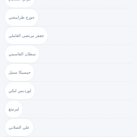
جورج طرابيشي
جعفر مرتضى العاملي
سطان القاسمي
جيسيكا ستيل
لورديس لبكي
ليرنينغ
علي الصلابي