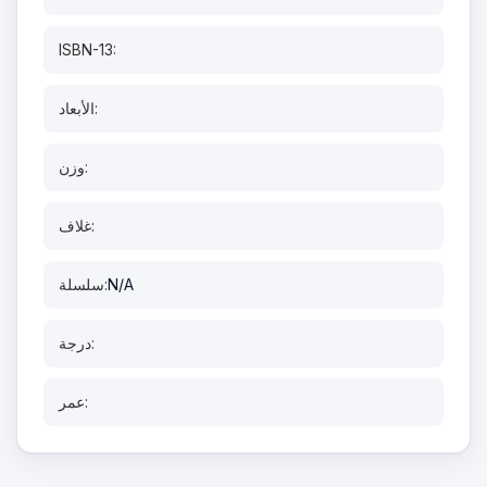
ISBN-13:
الأبعاد:
وزن:
غلاف:
N/A
سلسلة:
درجة:
عمر: