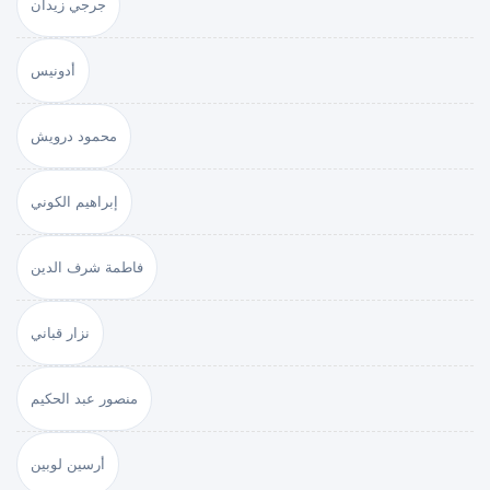
جرجي زيدان
أدونيس
محمود درويش
إبراهيم الكوني
فاطمة شرف الدين
نزار قباني
منصور عبد الحكيم
أرسين لوبين