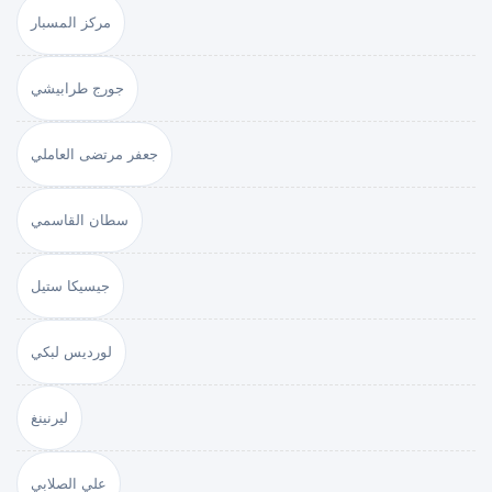
مركز المسبار
جورج طرابيشي
جعفر مرتضى العاملي
سطان القاسمي
جيسيكا ستيل
لورديس لبكي
ليرنينغ
علي الصلابي