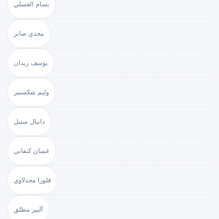
بسام العسلي
مجدي صابر
يوسف زيدان
وليم شكسبير
دانيال ستيل
غسان كنفاني
فلورا مجدلاوي
ألبير مطلق