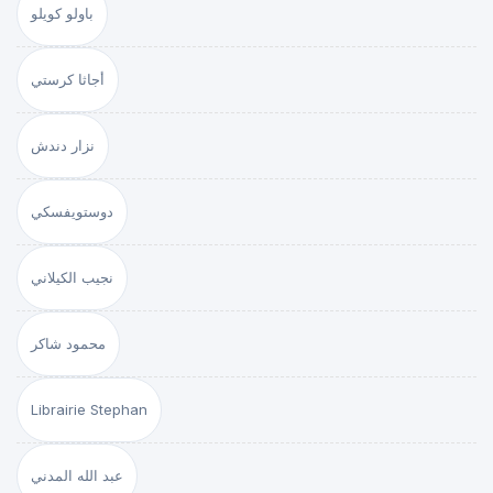
باولو كويلو
أجاثا كرستي
نزار دندش
دوستويفسكي
نجيب الكيلاني
محمود شاكر
Librairie Stephan
عبد الله المدني