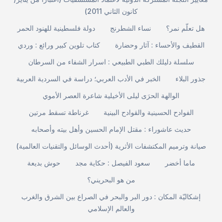
كانون الثاني 2011)
هل تعلّم نمر؟
نساء الشطرنج
دولة فلسطينية للهنود الحمر
القطيف والأحساء : آثار وحضارة
كتاب تلوين كبير ورائع : وردي
سلسلة دليلك الطبي الطبيعي : اسرار الشفاء من السرطان
جذور البلاء
الخبر في الأدب العربي؛ دراسة في السردية العربية
الوالهة الحرَى ليلى الأخيلية شاعرة العصر الأموي
الفوادح الحسينية والقوادح البينية
غرناطة تسقط مرتين
حديث عاشوراء : مقتل الإمام الحسين وأهل بيته وأصحابه
صيانة وترميم المكتشفات الأثرية (أحدث الوسائل والتقنيات العالمية)
ماما أخضر
سعود الفيصل : حكاية مجد
حوش بديعة
من هو البحريني؟
إشكاليّة المكان : دور البر والبحر في الصراع بين الشرق والغرب
والعالم الإسلامي