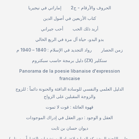
الحروف والأرقام - ج2
إماراتي في نيجيريا
كتاب الأربعين في أصول الدين
أريد ذلك الحب
أحب جيراني
بدو البدو، حياة آل مرة في الربع الخالي
زمن الحصار
رواد التجديد في الإسلام : 1840 – 1940 م
دليل برمجة حاسب سبكتروم (ZX) سنكلير
Panorama de la poesie libanaise d'expression
francaise
الدليل العلمي والنفسي للوسادة الدافئة والحنونة دائماً : للزوج
والزوجة المقبلين على الزواج
قهوة العائلة : قوت لا تموت
العقل و الوجود : دور العقل في إدراك الموجودات
ديوان حسان بن ثابت
معايير اللجنة المشتركة الدولية لاعتماد المستشفيات (اعتباراً من يناير/