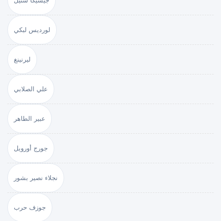
جيسيكا ستيل
لورديس لبكي
ليرنينغ
علي الصلابي
عبير الطاهر
جورج أورويل
نجلاء نصير بشور
جوزف حرب