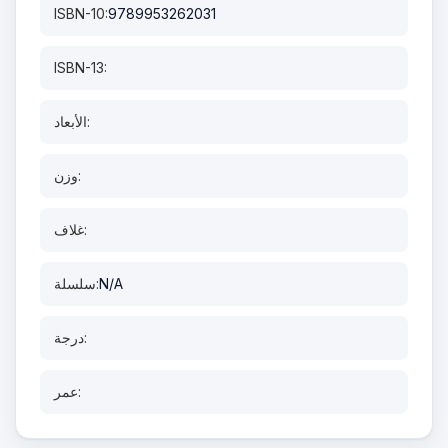
ISBN-10:
9789953262031
ISBN-13:
الأبعاد:
وزن:
غلاف:
N/A
سلسلة:
درجة:
عمر: