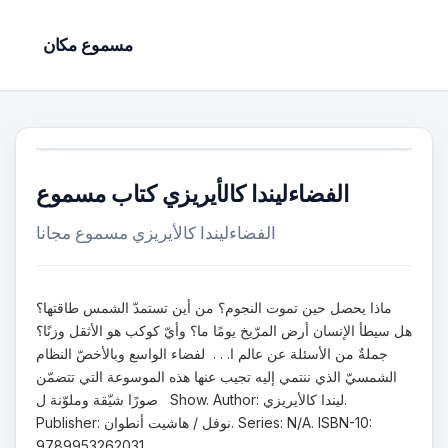
مسموع مكان
الفضاءليندا كالأيريزي كتاب مسموع
الفضاءليندا كالأيريزي مسموع مجانا
ماذا يحصل حين تموت النجوم؟ من أين تستمدّ الشمس طاقتها؟
هل سيطأ الإنسان أرض المرّيخ يومًا ما؟ وأيّ كوكب هو الأثقل وزنًا؟
جملةٌ من الأسئلة عن عالم ا. . . لفضاء الواسع وبالأخصّ النظام
الشمسيّ الذي ننتمي إليه تجيب عنها هذه الموسوعة التي تتضمّن
صورًا شيّقة وملوّنة ل Show. Author: ليندا كالأيريزي.
Publisher: نوفل / هاشيت أنطوان. Series: N/A. ISBN-10:
9789953262031.