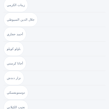
زينات الكرمي
جلال الدين السيوطي
أحمد حجازي
باولو كويلو
أجاثا كرستي
نزار دندش
دوستويفسكي
نجيب الكيلاني