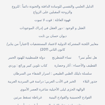
الدليل العلمي والنفسي للوسادة الدافئة والحنونة دائماً : للزوج
والزوجة المقبلين على الزواج
قهوة العائلة : قوت لا تموت
العقل و الوجود : دور العقل في إدراك الموجودات
ديوان حسان بن ثابت
معايير اللجنة المشتركة الدولية لاعتماد المستشفيات (اعتباراً من يناير/
كانون الثاني 2011)
هل تعلّم نمر؟
نساء الشطرنج
دولة فلسطينية للهنود الحمر
القطيف والأحساء : آثار وحضارة
كتاب تلوين كبير ورائع : وردي
سلسلة دليلك الطبي الطبيعي : اسرار الشفاء من السرطان
جذور البلاء
الخبر في الأدب العربي؛ دراسة في السردية العربية
الوالهة الحرَى ليلى الأخيلية شاعرة العصر الأموي
الفوادح الحسينية والقوادح البينية
غرناطة تسقط مرتين