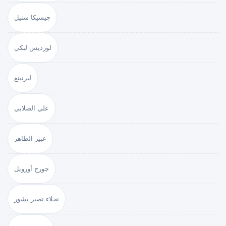
جيسيكا ستيل
لورديس لبكي
ليرنينغ
علي الصلابي
عبير الطاهر
جورج أورويل
نجلاء نصير بشور