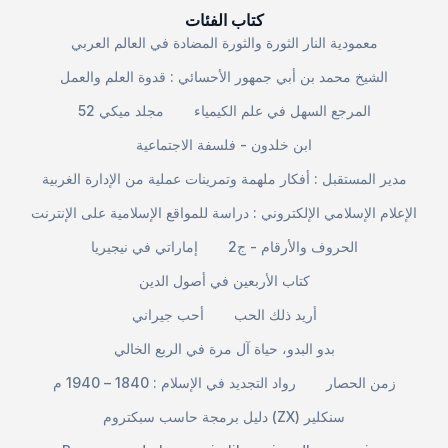
كتاب الفئات
معمودية النار الثورة والثورة المضادة في العالم العربي
الشيخ محمد بن أبي جمهور الأحسائي : قدوة العلم والعمل
المرجع السهل في علم الكيمياء
مجلد ميكي 52
ابن خلدون - فلسفة الاجتماعية
مدير المستقبل : أفكار ملهمة وتمرينات عملية من الإدارة الغربية
الإعلام الإسلامي الإلكتروني : دراسة للمواقع الإسلامية على الإنترنت
الحروف والأرقام - ج2
إماراتي في نيجيريا
كتاب الأربعين في أصول الدين
أريد ذلك الحب
أحب جيراني
بدو البدو، حياة آل مرة في الربع الخالي
زمن الحصار
رواد التجديد في الإسلام : 1840 – 1940 م
دليل برمجة حاسب سبكتروم (ZX) سنكلير