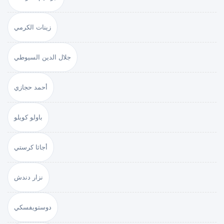
زينات الكرمي
جلال الدين السيوطي
أحمد حجازي
باولو كويلو
أجاثا كرستي
نزار دندش
دوستويفسكي