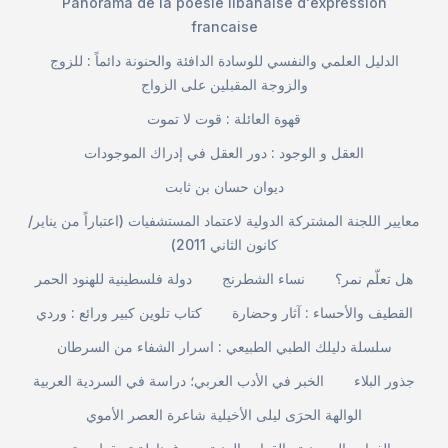
Panorama de la poesie libanaise d'expression
francaise
الدليل العلمي والنفسي للوسادة الدافئة والحنونة دائماً : للزوج
والزوجة المقبلين على الزواج
قهوة العائلة : قوت لا تموت
العقل و الوجود : دور العقل في إدراك الموجودات
ديوان حسان بن ثابت
معايير اللجنة المشتركة الدولية لاعتماد المستشفيات (اعتباراً من يناير/
كانون الثاني 2011)
هل تعلّم نمر؟
نساء الشطرنج
دولة فلسطينية للهنود الحمر
القطيف والأحساء : آثار وحضارة
كتاب تلوين كبير ورائع : وردي
سلسلة دليلك الطبي الطبيعي : اسرار الشفاء من السرطان
جذور البلاء
الخبر في الأدب العربي؛ دراسة في السردية العربية
الوالهة الحرَى ليلى الأخيلية شاعرة العصر الأموي