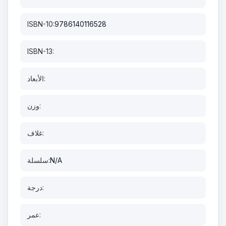
ISBN-10:
9786140116528
ISBN-13:
الأبعاد:
وزن:
غلاف:
N/A
سلسلة:
درجة:
عمر: