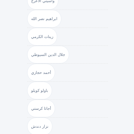
واسيني الأعرج
ابراهيم نصر الله
زينات الكرمي
جلال الدين السيوطي
أحمد حجازي
باولو كويلو
أجاثا كرستي
نزار دندش