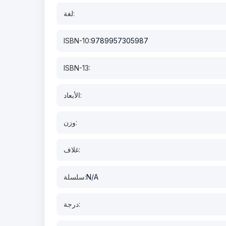
لغة:
ISBN-10:
9789957305987
ISBN-13:
الأبعاد:
وزن:
غلاف:
N/A
سلسلة:
درجة: