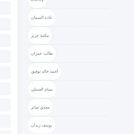
غادة السمان
مكتبة جرير
طالب عمران
أحمد خالد توفيق
بسام العسلي
مجدي صابر
يوسف زيدان