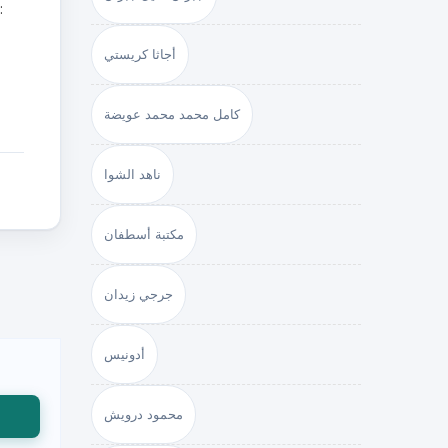
أجاثا كريستي
كامل محمد محمد عويضة
ناهد الشوا
مكتبة أسطفان
جرجي زيدان
أدونيس
محمود درويش