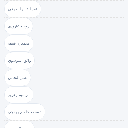
عبد الفتاح الطوخي
روجيه غارودي
محمد ج. قبيعة
واثق الموسوي
عبير النحاس
إبراهيم زعرور
د.محمد جاسم بوحجي