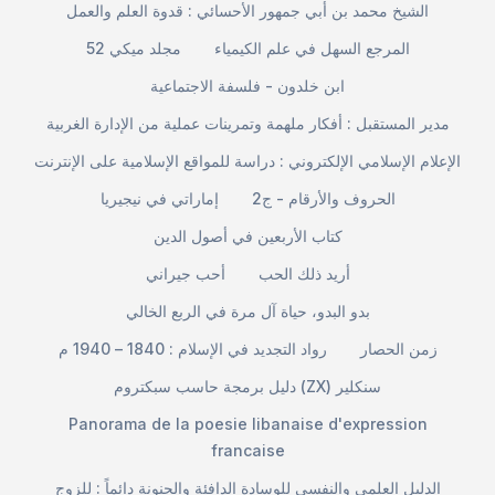
الشيخ محمد بن أبي جمهور الأحسائي : قدوة العلم والعمل
المرجع السهل في علم الكيمياء
مجلد ميكي 52
ابن خلدون - فلسفة الاجتماعية
مدير المستقبل : أفكار ملهمة وتمرينات عملية من الإدارة الغربية
الإعلام الإسلامي الإلكتروني : دراسة للمواقع الإسلامية على الإنترنت
الحروف والأرقام - ج2
إماراتي في نيجيريا
كتاب الأربعين في أصول الدين
أريد ذلك الحب
أحب جيراني
بدو البدو، حياة آل مرة في الربع الخالي
زمن الحصار
رواد التجديد في الإسلام : 1840 – 1940 م
دليل برمجة حاسب سبكتروم (ZX) سنكلير
Panorama de la poesie libanaise d'expression
francaise
الدليل العلمي والنفسي للوسادة الدافئة والحنونة دائماً : للزوج