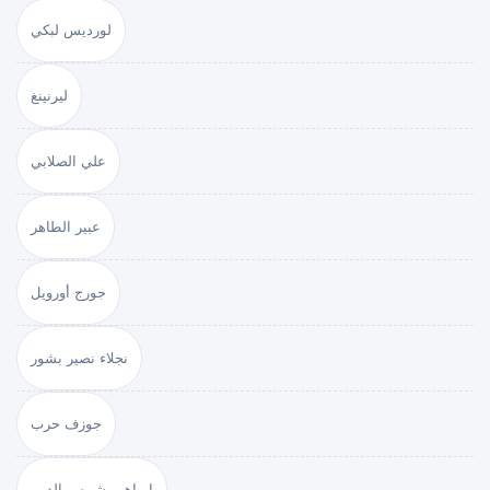
لورديس لبكي
ليرنينغ
علي الصلابي
عبير الطاهر
جورج أورويل
نجلاء نصير بشور
جوزف حرب
إبراهيم شمس الدين