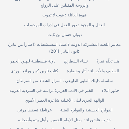
والزوجة المقبلين على الزواج
قهوة العائلة : قوت لا تموت
العقل و الوجود : دور العقل في إدراك الموجودات
ديوان حسان بن ثابت
معايير اللجنة المشتركة الدولية لاعتماد المستشفيات (اعتباراً من يناير/
كانون الثاني 2011)
هل تعلّم نمر؟
نساء الشطرنج
دولة فلسطينية للهنود الحمر
القطيف والأحساء : آثار وحضارة
كتاب تلوين كبير ورائع : وردي
سلسلة دليلك الطبي الطبيعي : اسرار الشفاء من السرطان
جذور البلاء
الخبر في الأدب العربي؛ دراسة في السردية العربية
الوالهة الحرَى ليلى الأخيلية شاعرة العصر الأموي
الفوادح الحسينية والقوادح البينية
غرناطة تسقط مرتين
حديث عاشوراء : مقتل الإمام الحسين وأهل بيته وأصحابه