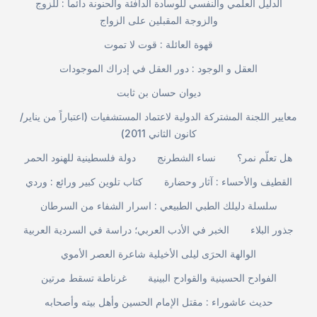
الدليل العلمي والنفسي للوسادة الدافئة والحنونة دائماً : للزوج
والزوجة المقبلين على الزواج
قهوة العائلة : قوت لا تموت
العقل و الوجود : دور العقل في إدراك الموجودات
ديوان حسان بن ثابت
معايير اللجنة المشتركة الدولية لاعتماد المستشفيات (اعتباراً من يناير/
كانون الثاني 2011)
هل تعلّم نمر؟
نساء الشطرنج
دولة فلسطينية للهنود الحمر
القطيف والأحساء : آثار وحضارة
كتاب تلوين كبير ورائع : وردي
سلسلة دليلك الطبي الطبيعي : اسرار الشفاء من السرطان
جذور البلاء
الخبر في الأدب العربي؛ دراسة في السردية العربية
الوالهة الحرَى ليلى الأخيلية شاعرة العصر الأموي
الفوادح الحسينية والقوادح البينية
غرناطة تسقط مرتين
حديث عاشوراء : مقتل الإمام الحسين وأهل بيته وأصحابه