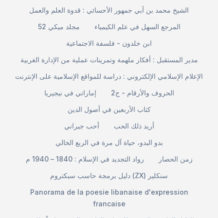
الشيخ محمد بن أبي جمهور الأحسائي : قدوة العلم والعمل
المرجع السهل في علم الكيمياء
مجلد ميكي 52
ابن خلدون - فلسفة الاجتماعية
مدير المستقبل : أفكار ملهمة وتمرينات عملية من الإدارة الغربية
الإعلام الإسلامي الإلكتروني : دراسة للمواقع الإسلامية على الإنترنت
الحروف والأرقام - ج2
إماراتي في نيجيريا
كتاب الأربعين في أصول الدين
أريد ذلك الحب
أحب جيراني
بدو البدو، حياة آل مرة في الربع الخالي
زمن الحصار
رواد التجديد في الإسلام : 1840 – 1940 م
دليل برمجة حاسب سبكتروم (ZX) سنكلير
Panorama de la poesie libanaise d'expression
francaise