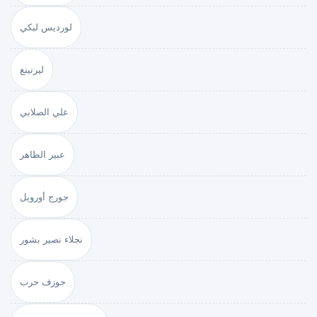
لورديس لبكي
ليرنينغ
علي الصلابي
عبير الطاهر
جورج أورويل
نجلاء نصير بشور
جوزف حرب