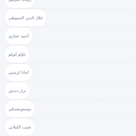
جلال الدين السيوطي
أحمد حجازي
باولو كويلو
أجاثا كرستي
نزار دندش
دوستويفسكي
نجيب الكيلاني