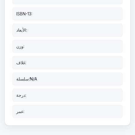
ISBN-13:
الأبعاد:
وزن:
غلاف:
N/A
سلسلة:
درجة:
عمر: