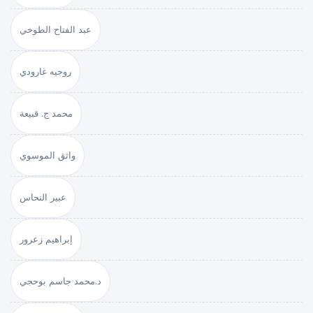
عبد الفتاح الطوخي
روجيه غارودي
محمد ج. قبيعة
واثق الموسوي
عبير النحاس
إبراهيم زعرور
د.محمد جاسم بوحجي