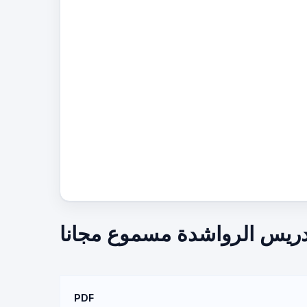
ونإدريس الرواشدة مسموع مجانا
PDF