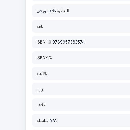
التغطية:
غلاف ورقي
لغة:
ISBN-10:
9789957363574
ISBN-13:
الأبعاد:
وزن:
غلاف:
N/A
سلسلة: