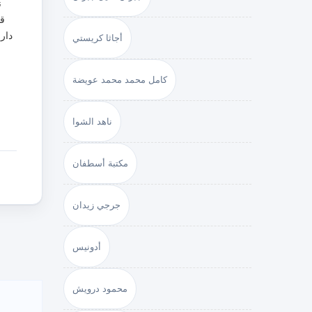
ن
قي
أجاثا كريستي
كامل محمد محمد عويضة
ناهد الشوا
مكتبة أسطفان
جرجي زيدان
أدونيس
محمود درويش