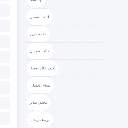
غادة السمان
مكتبة جرير
طالب عمران
أحمد خالد توفيق
بسام العسلي
مجدي صابر
يوسف زيدان