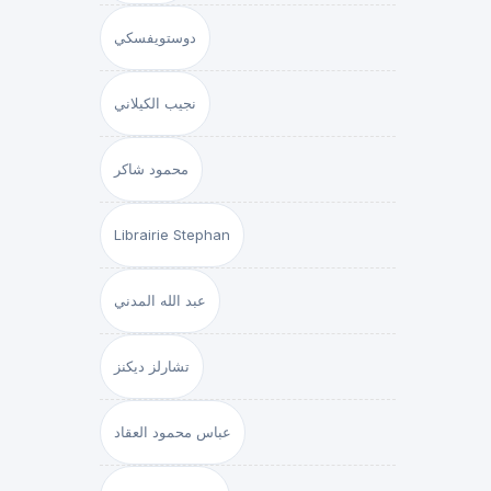
دوستويفسكي
نجيب الكيلاني
محمود شاكر
Librairie Stephan
عبد الله المدني
تشارلز ديكنز
عباس محمود العقاد