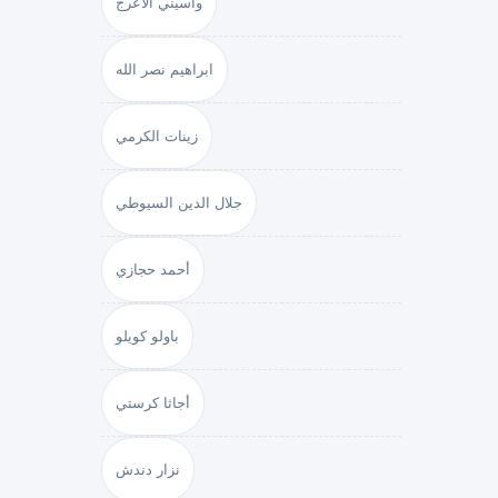
واسيني الأعرج
ابراهيم نصر الله
زينات الكرمي
جلال الدين السيوطي
أحمد حجازي
باولو كويلو
أجاثا كرستي
نزار دندش