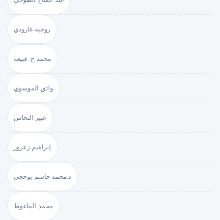
روجيه غارودي
محمد ج. قبيعة
واثق الموسوي
عبير النحاس
إبراهيم زعرور
د.محمد جاسم بوحجي
محمد الماغوط