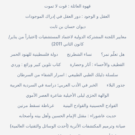
قهوة العائلة : قوت لا تموت
العقل و الوجود : دور العقل في إدراك الموجودات
ديوان حسان بن ثابت
معايير اللجنة المشتركة الدولية لاعتماد المستشفيات (اعتباراً من يناير/
كانون الثاني 2011)
هل تعلّم نمر؟
نساء الشطرنج
دولة فلسطينية للهنود الحمر
القطيف والأحساء : آثار وحضارة
كتاب تلوين كبير ورائع : وردي
سلسلة دليلك الطبي الطبيعي : اسرار الشفاء من السرطان
جذور البلاء
الخبر في الأدب العربي؛ دراسة في السردية العربية
الوالهة الحرَى ليلى الأخيلية شاعرة العصر الأموي
الفوادح الحسينية والقوادح البينية
غرناطة تسقط مرتين
حديث عاشوراء : مقتل الإمام الحسين وأهل بيته وأصحابه
صيانة وترميم المكتشفات الأثرية (أحدث الوسائل والتقنيات العالمية)