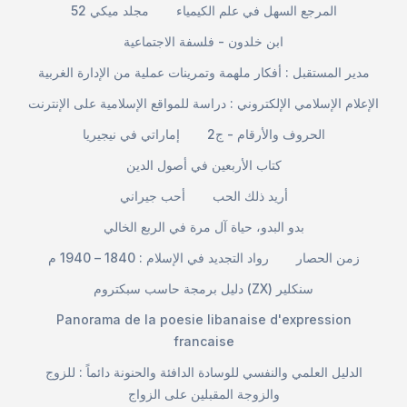
المرجع السهل في علم الكيمياء
مجلد ميكي 52
ابن خلدون - فلسفة الاجتماعية
مدير المستقبل : أفكار ملهمة وتمرينات عملية من الإدارة الغربية
الإعلام الإسلامي الإلكتروني : دراسة للمواقع الإسلامية على الإنترنت
الحروف والأرقام - ج2
إماراتي في نيجيريا
كتاب الأربعين في أصول الدين
أريد ذلك الحب
أحب جيراني
بدو البدو، حياة آل مرة في الربع الخالي
زمن الحصار
رواد التجديد في الإسلام : 1840 – 1940 م
دليل برمجة حاسب سبكتروم (ZX) سنكلير
Panorama de la poesie libanaise d'expression
francaise
الدليل العلمي والنفسي للوسادة الدافئة والحنونة دائماً : للزوج
والزوجة المقبلين على الزواج