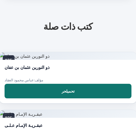
كتب ذات صلة
PDF
ذو النورين عثمان بن عفان
مؤلف:عباس محمود العقاد
تحميلحر
PDF
عبقـريـة الإمـام عـلـى