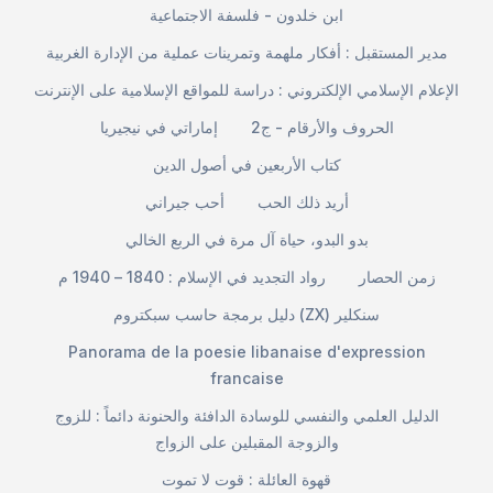
ابن خلدون - فلسفة الاجتماعية
مدير المستقبل : أفكار ملهمة وتمرينات عملية من الإدارة الغربية
الإعلام الإسلامي الإلكتروني : دراسة للمواقع الإسلامية على الإنترنت
الحروف والأرقام - ج2
إماراتي في نيجيريا
كتاب الأربعين في أصول الدين
أريد ذلك الحب
أحب جيراني
بدو البدو، حياة آل مرة في الربع الخالي
زمن الحصار
رواد التجديد في الإسلام : 1840 – 1940 م
دليل برمجة حاسب سبكتروم (ZX) سنكلير
Panorama de la poesie libanaise d'expression
francaise
الدليل العلمي والنفسي للوسادة الدافئة والحنونة دائماً : للزوج
والزوجة المقبلين على الزواج
قهوة العائلة : قوت لا تموت