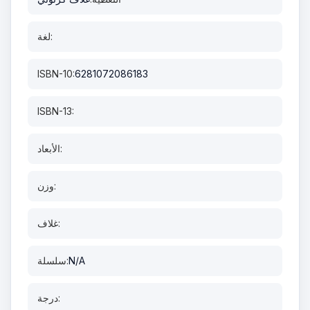
لغة:
ISBN-10:
6281072086183
ISBN-13:
الأبعاد:
وزن:
غلاف:
N/A
سلسلة:
درجة: