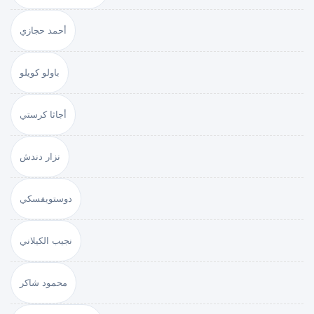
أحمد حجازي
باولو كويلو
أجاثا كرستي
نزار دندش
دوستويفسكي
نجيب الكيلاني
محمود شاكر