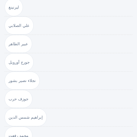
ليرنينغ
علي الصلابي
عبير الطاهر
جورج أورويل
نجلاء نصير بشور
جوزف حرب
إبراهيم شمس الدين
محمد رفعت