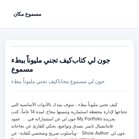
مسموع مكان
مسموع
‎كيف تجني مليوناً ببطء‎جون لي مسموع مجانا
كيف تجني مليوناً ببطء ، سوف يمدك بالأدوات الأساسية التي
تحتاجها لإدارة محفظة استثمارية وتنميتها بنجاح. لمدة 14 عاماً، كتب
جون لي عن استثماراته في. . . عمود My Portfolio بجريدة
فاينانشيال تايمز. بصدق وتواضع، يحكي للقارئ عن نجاحاته
-وبأسلوب صريح وشخصي للغاية- عن Show. Author: جون لي.