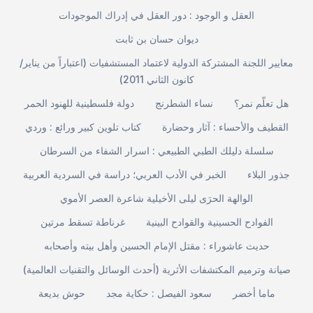
العقل و الوجود : دور العقل في إدراك الموجودات
ديوان حسان بن ثابت
معايير اللجنة المشتركة الدولية لاعتماد المستشفيات (اعتباراً من يناير/
كانون الثاني 2011)
هل تعلّم نمر؟
نساء الشطرنج
دولة فلسطينية للهنود الحمر
القطيف والأحساء : آثار وحضارة
كتاب تلوين كبير ورائع : وردي
سلسلة دليلك الطبي الطبيعي : اسرار الشفاء من السرطان
جذور البلاء
الخبر في الأدب العربي؛ دراسة في السردية العربية
الوالهة الحرَى ليلى الأخيلية شاعرة العصر الأموي
الفوادح الحسينية والقوادح البينية
غرناطة تسقط مرتين
حديث عاشوراء : مقتل الإمام الحسين وأهل بيته وأصحابه
صيانة وترميم المكتشفات الأثرية (أحدث الوسائل والتقنيات العالمية)
ماما أخضر
سعود الفيصل : حكاية مجد
حوش بديعة