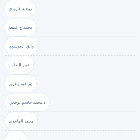
روجيه غارودي
محمد ج. قبيعة
واثق الموسوي
عبير النحاس
إبراهيم زعرور
د.محمد جاسم بوحجي
محمد الماغوط
وديع جبر