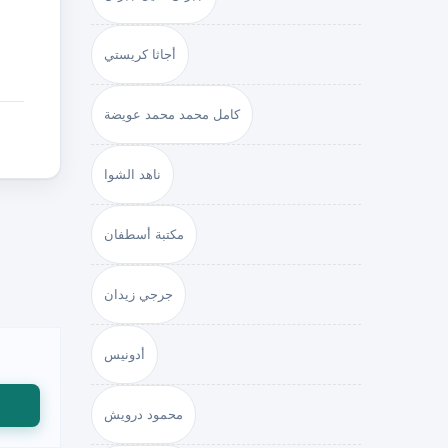
أجاثا كريستي
كامل محمد محمد عويضة
ناهد الشوا
مكتبة أسطفان
جرجي زيدان
أدونيس
محمود درويش