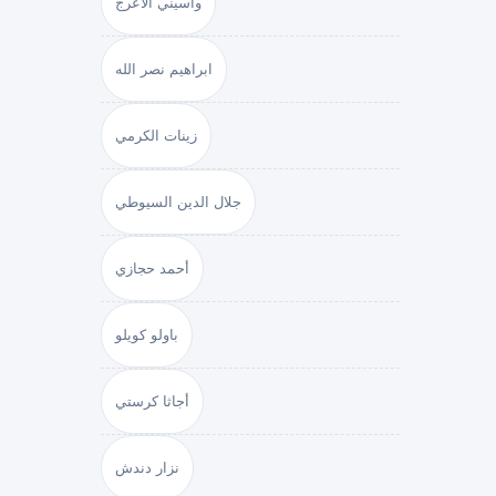
واسيني الأعرج
ابراهيم نصر الله
زينات الكرمي
جلال الدين السيوطي
أحمد حجازي
باولو كويلو
أجاثا كرستي
نزار دندش