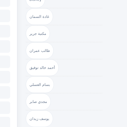
غادة السمان
مكتبة جرير
طالب عمران
أحمد خالد توفيق
بسام العسلي
مجدي صابر
يوسف زيدان