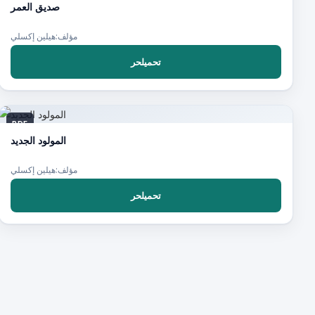
صديق العمر
مؤلف:هيلين إكسلي
تحميلحر
PDF
المولود الجديد
مؤلف:هيلين إكسلي
تحميلحر