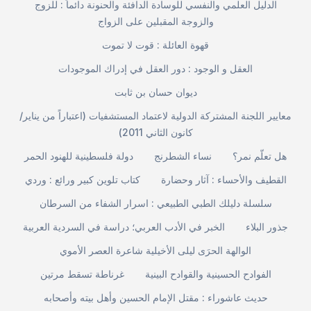
الدليل العلمي والنفسي للوسادة الدافئة والحنونة دائماً : للزوج
والزوجة المقبلين على الزواج
قهوة العائلة : قوت لا تموت
العقل و الوجود : دور العقل في إدراك الموجودات
ديوان حسان بن ثابت
معايير اللجنة المشتركة الدولية لاعتماد المستشفيات (اعتباراً من يناير/
كانون الثاني 2011)
هل تعلّم نمر؟
نساء الشطرنج
دولة فلسطينية للهنود الحمر
القطيف والأحساء : آثار وحضارة
كتاب تلوين كبير ورائع : وردي
سلسلة دليلك الطبي الطبيعي : اسرار الشفاء من السرطان
جذور البلاء
الخبر في الأدب العربي؛ دراسة في السردية العربية
الوالهة الحرَى ليلى الأخيلية شاعرة العصر الأموي
الفوادح الحسينية والقوادح البينية
غرناطة تسقط مرتين
حديث عاشوراء : مقتل الإمام الحسين وأهل بيته وأصحابه