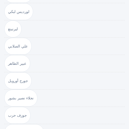
لورديس لبكي
ليرنينغ
علي الصلابي
عبير الطاهر
جورج أورويل
نجلاء نصير بشور
جوزف حرب