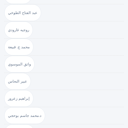
عبد الفتاح الطوخي
روجيه غارودي
محمد ج. قبيعة
واثق الموسوي
عبير النحاس
إبراهيم زعرور
د.محمد جاسم بوحجي