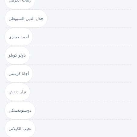
زينات الكرمي
جلال الدين السيوطي
أحمد حجازي
باولو كويلو
أجاثا كرستي
نزار دندش
دوستويفسكي
نجيب الكيلاني