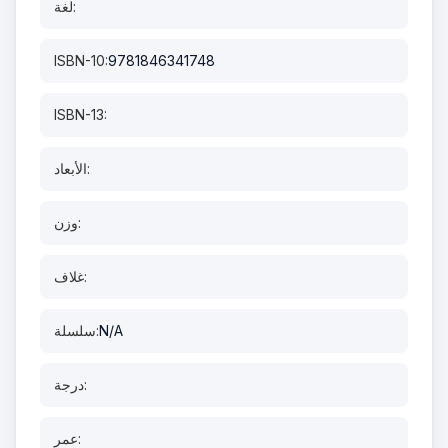
لغة:
ISBN-10:
9781846341748
ISBN-13:
الأبعاد:
وزن:
غلاف:
N/A
سلسلة:
درجة:
عمر: