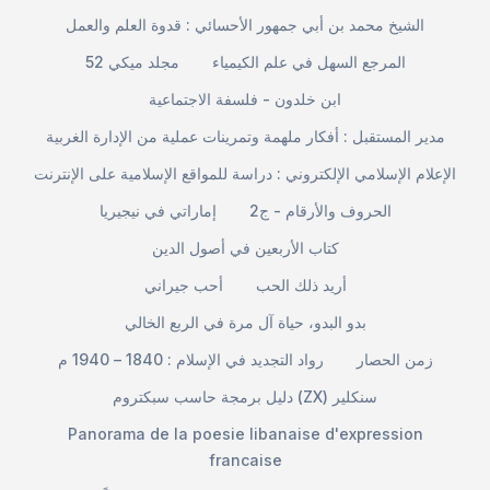
الشيخ محمد بن أبي جمهور الأحسائي : قدوة العلم والعمل
المرجع السهل في علم الكيمياء
مجلد ميكي 52
ابن خلدون - فلسفة الاجتماعية
مدير المستقبل : أفكار ملهمة وتمرينات عملية من الإدارة الغربية
الإعلام الإسلامي الإلكتروني : دراسة للمواقع الإسلامية على الإنترنت
الحروف والأرقام - ج2
إماراتي في نيجيريا
كتاب الأربعين في أصول الدين
أريد ذلك الحب
أحب جيراني
بدو البدو، حياة آل مرة في الربع الخالي
زمن الحصار
رواد التجديد في الإسلام : 1840 – 1940 م
دليل برمجة حاسب سبكتروم (ZX) سنكلير
Panorama de la poesie libanaise d'expression
francaise