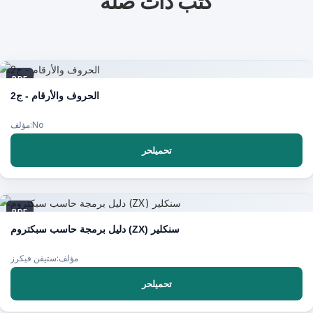
كتب ذات صلة
PDF
الحروف والأرقام - ج2
مؤلف:No
تحميلحر
PDF
دليل برمجة حاسب سبكتروم (ZX) سنكلير
مؤلف:ستيفن فيكرز
تحميلحر