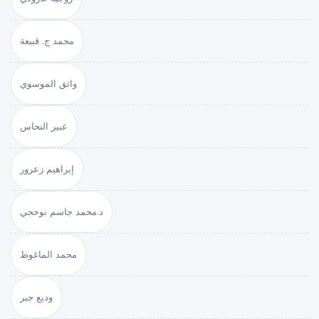
محمد ج. قبيعة
واثق الموسوي
عبير النحاس
إبراهيم زعرور
د.محمد جاسم بوحجي
محمد الماغوط
وديع جبر