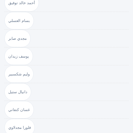
أحمد خالد توفيق
بسام العسلي
مجدي صابر
يوسف زيدان
وليم شكسبير
دانيال ستيل
غسان كنفاني
فلورا مجدلاوي