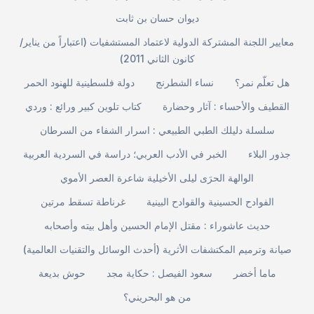
ديوان حسان بن ثابت
معايير اللجنة المشتركة الدولية لاعتماد المستشفيات (اعتباراً من يناير/
كانون الثاني 2011)
هل تعلّم نمر؟
نساء الشطرنج
دولة فلسطينية للهنود الحمر
القطيف والأحساء : آثار وحضارة
كتاب تلوين كبير ورائع : وردي
سلسلة دليلك الطبي الطبيعي : اسرار الشفاء من السرطان
جذور البلاء
الخبر في الأدب العربي؛ دراسة في السردية العربية
الوالهة الحرَى ليلى الأخيلية شاعرة العصر الأموي
الفوادح الحسينية والقوادح البينية
غرناطة تسقط مرتين
حديث عاشوراء : مقتل الإمام الحسين وأهل بيته وأصحابه
صيانة وترميم المكتشفات الأثرية (أحدث الوسائل والتقنيات العالمية)
ماما أخضر
سعود الفيصل : حكاية مجد
حوش بديعة
من هو البحريني؟