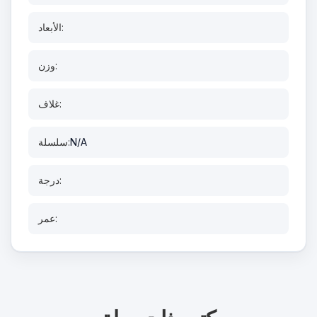
الأبعاد:
وزن:
غلاف:
N/A
سلسلة:
درجة:
عمر: