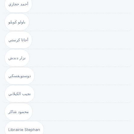
أحمد حجازي
باولو كويلو
أجاثا كرستي
نزار دندش
دوستويفسكي
نجيب الكيلاني
محمود شاكر
Librairie Stephan