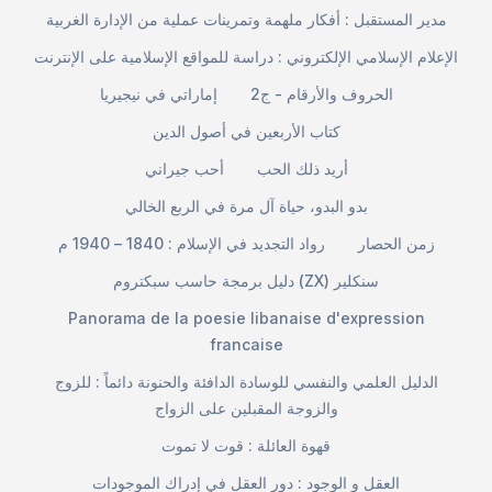
مدير المستقبل : أفكار ملهمة وتمرينات عملية من الإدارة الغربية
الإعلام الإسلامي الإلكتروني : دراسة للمواقع الإسلامية على الإنترنت
الحروف والأرقام - ج2
إماراتي في نيجيريا
كتاب الأربعين في أصول الدين
أريد ذلك الحب
أحب جيراني
بدو البدو، حياة آل مرة في الربع الخالي
زمن الحصار
رواد التجديد في الإسلام : 1840 – 1940 م
دليل برمجة حاسب سبكتروم (ZX) سنكلير
Panorama de la poesie libanaise d'expression
francaise
الدليل العلمي والنفسي للوسادة الدافئة والحنونة دائماً : للزوج
والزوجة المقبلين على الزواج
قهوة العائلة : قوت لا تموت
العقل و الوجود : دور العقل في إدراك الموجودات