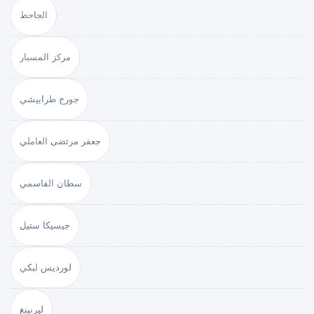
الجاحظ
مركز المسبار
جورج طرابيشي
جعفر مرتضى العاملي
سطان القاسمي
جيسيكا ستيل
لورديس لبكي
ليرنينغ