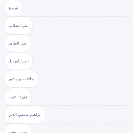
ليرنينغ
علي الصلابي
عبير الطاهر
جورج أورويل
نجلاء نصير بشور
جوزف حرب
إبراهيم شمس الدين
محمد رفعت