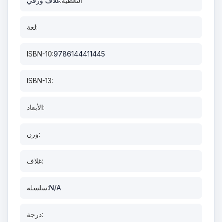
التغطية:
غلاف ورقي
لغة:
ISBN-10:
9786144411445
ISBN-13:
الأبعاد:
وزن:
غلاف:
N/A
سلسلة:
درجة: