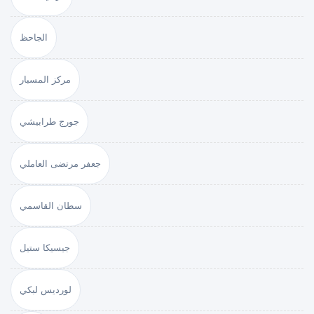
الجاحظ
مركز المسبار
جورج طرابيشي
جعفر مرتضى العاملي
سطان القاسمي
جيسيكا ستيل
لورديس لبكي