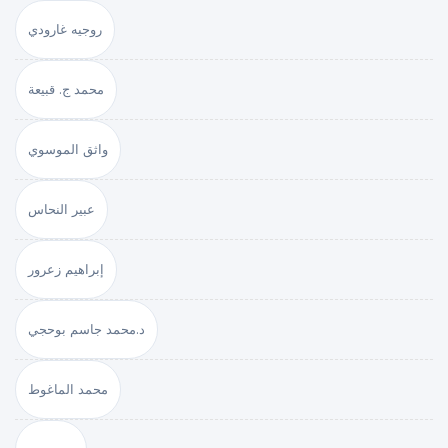
روجيه غارودي
محمد ج. قبيعة
واثق الموسوي
عبير النحاس
إبراهيم زعرور
د.محمد جاسم بوحجي
محمد الماغوط