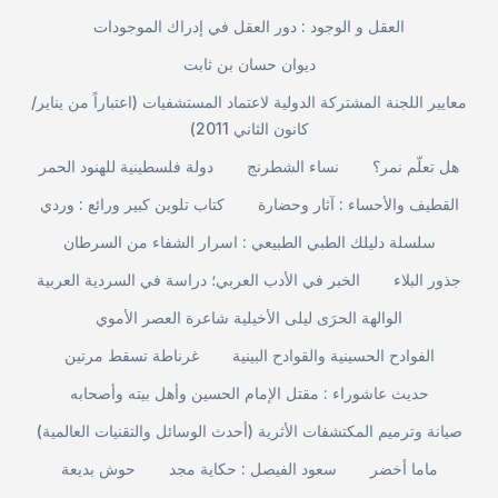
العقل و الوجود : دور العقل في إدراك الموجودات
ديوان حسان بن ثابت
معايير اللجنة المشتركة الدولية لاعتماد المستشفيات (اعتباراً من يناير/
كانون الثاني 2011)
هل تعلّم نمر؟
نساء الشطرنج
دولة فلسطينية للهنود الحمر
القطيف والأحساء : آثار وحضارة
كتاب تلوين كبير ورائع : وردي
سلسلة دليلك الطبي الطبيعي : اسرار الشفاء من السرطان
جذور البلاء
الخبر في الأدب العربي؛ دراسة في السردية العربية
الوالهة الحرَى ليلى الأخيلية شاعرة العصر الأموي
الفوادح الحسينية والقوادح البينية
غرناطة تسقط مرتين
حديث عاشوراء : مقتل الإمام الحسين وأهل بيته وأصحابه
صيانة وترميم المكتشفات الأثرية (أحدث الوسائل والتقنيات العالمية)
ماما أخضر
سعود الفيصل : حكاية مجد
حوش بديعة