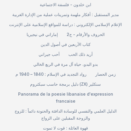
ابن خلدون - فلسفة الاجتماعية
مدير المستقبل : أفكار ملهمة وتمرينات عملية من الإدارة الغربية
الإعلام الإسلامي الإلكتروني : دراسة للمواقع الإسلامية على الإنترنت
الحروف والأرقام - ج2
إماراتي في نيجيريا
كتاب الأربعين في أصول الدين
أريد ذلك الحب
أحب جيراني
بدو البدو، حياة آل مرة في الربع الخالي
زمن الحصار
رواد التجديد في الإسلام : 1840 – 1940 م
دليل برمجة حاسب سبكتروم (ZX) سنكلير
Panorama de la poesie libanaise d'expression
francaise
الدليل العلمي والنفسي للوسادة الدافئة والحنونة دائماً : للزوج
والزوجة المقبلين على الزواج
قهوة العائلة : قوت لا تموت