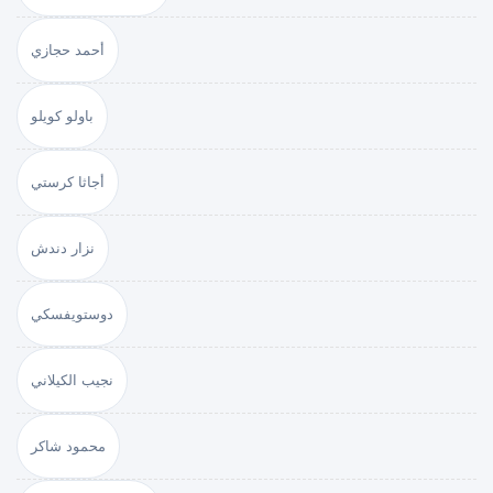
أحمد حجازي
باولو كويلو
أجاثا كرستي
نزار دندش
دوستويفسكي
نجيب الكيلاني
محمود شاكر