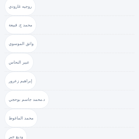
روجيه غارودي
محمد ج. قبيعة
واثق الموسوي
عبير النحاس
إبراهيم زعرور
د.محمد جاسم بوحجي
محمد الماغوط
وديع جبر