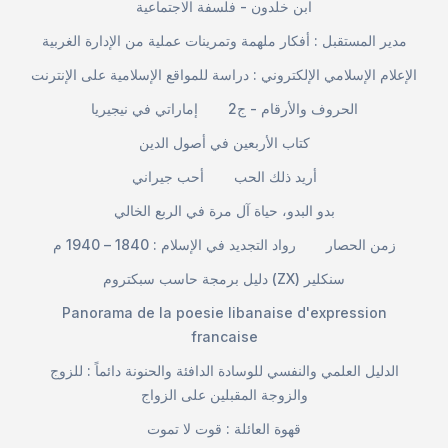
ابن خلدون - فلسفة الاجتماعية
مدير المستقبل : أفكار ملهمة وتمرينات عملية من الإدارة الغربية
الإعلام الإسلامي الإلكتروني : دراسة للمواقع الإسلامية على الإنترنت
الحروف والأرقام - ج2
إماراتي في نيجيريا
كتاب الأربعين في أصول الدين
أريد ذلك الحب
أحب جيراني
بدو البدو، حياة آل مرة في الربع الخالي
زمن الحصار
رواد التجديد في الإسلام : 1840 – 1940 م
دليل برمجة حاسب سبكتروم (ZX) سنكلير
Panorama de la poesie libanaise d'expression
francaise
الدليل العلمي والنفسي للوسادة الدافئة والحنونة دائماً : للزوج
والزوجة المقبلين على الزواج
قهوة العائلة : قوت لا تموت