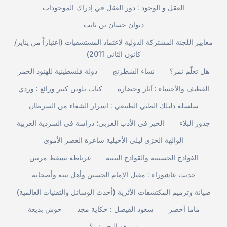
العقل و الوجود : دور العقل في إدراك الموجودات
ديوان حسان بن ثابت
معايير اللجنة المشتركة الدولية لاعتماد المستشفيات (اعتباراً من يناير/
كانون الثاني 2011)
هل تعلّم نمر؟
نساء الشطرنج
دولة فلسطينية للهنود الحمر
القطيف والأحساء : آثار وحضارة
كتاب تلوين كبير ورائع : وردي
سلسلة دليلك الطبي الطبيعي : اسرار الشفاء من السرطان
جذور البلاء
الخبر في الأدب العربي؛ دراسة في السردية العربية
الوالهة الحرَى ليلى الأخيلية شاعرة العصر الأموي
الفوادح الحسينية والقوادح البينية
غرناطة تسقط مرتين
حديث عاشوراء : مقتل الإمام الحسين وأهل بيته وأصحابه
صيانة وترميم المكتشفات الأثرية (أحدث الوسائل والتقنيات العالمية)
ماما أخضر
سعود الفيصل : حكاية مجد
حوش بديعة
من هو البحريني؟