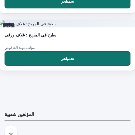
تحميلحر
PDF
بطيخ في المريخ : غلاف ورقي
مؤلف:مهند العاقوص
تحميلحر
المؤلفين شعبية
No