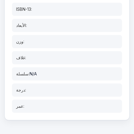
ISBN-13:
الأبعاد:
وزن:
غلاف:
N/A
سلسلة:
درجة:
عمر: