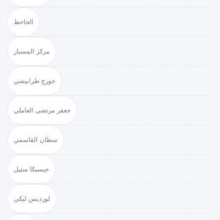
الجاحظ
مركز المسبار
جورج طرابيشي
جعفر مرتضى العاملي
سطان القاسمي
جيسيكا ستيل
لورديس لبكي