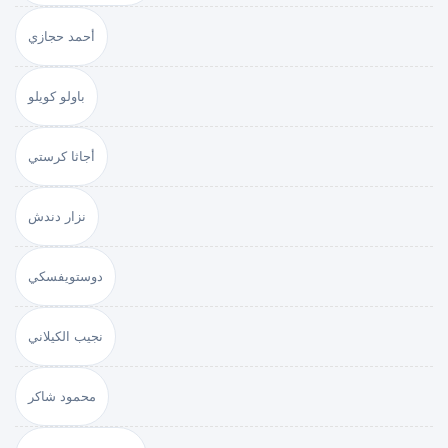
أحمد حجازي
باولو كويلو
أجاثا كرستي
نزار دندش
دوستويفسكي
نجيب الكيلاني
محمود شاكر