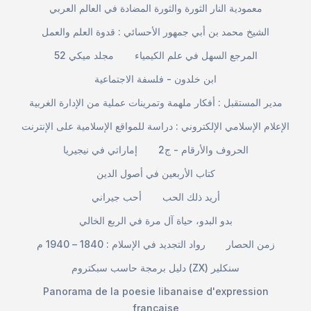
معمودية النار الثورة والثورة المضادة في العالم العربي
الشيخ محمد بن أبي جمهور الأحسائي : قدوة العلم والعمل
المرجع السهل في علم الكيمياء
مجلد ميكي 52
ابن خلدون - فلسفة الاجتماعية
مدير المستقبل : أفكار ملهمة وتمرينات عملية من الإدارة الغربية
الإعلام الإسلامي الإلكتروني : دراسة للمواقع الإسلامية على الإنترنت
الحروف والأرقام - ج2
إماراتي في نيجيريا
كتاب الأربعين في أصول الدين
أريد ذلك الحب
أحب جيراني
بدو البدو، حياة آل مرة في الربع الخالي
زمن الحصار
رواد التجديد في الإسلام : 1840 – 1940 م
دليل برمجة حاسب سبكتروم (ZX) سنكلير
Panorama de la poesie libanaise d'expression
francaise