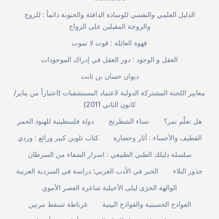
الدليل العلمي والنفسي للوسادة الدافئة والحنونة دائماً : للزوج
والزوجة المقبلين على الزواج
قهوة العائلة : قوت لا تموت
العقل و الوجود : دور العقل في إدراك الموجودات
ديوان حسان بن ثابت
معايير اللجنة المشتركة الدولية لاعتماد المستشفيات (اعتباراً من يناير/
كانون الثاني 2011)
هل تعلّم نمر؟
نساء الشطرنج
دولة فلسطينية للهنود الحمر
القطيف والأحساء : آثار وحضارة
كتاب تلوين كبير ورائع : وردي
سلسلة دليلك الطبي الطبيعي : اسرار الشفاء من السرطان
جذور البلاء
الخبر في الأدب العربي؛ دراسة في السردية العربية
الوالهة الحرَى ليلى الأخيلية شاعرة العصر الأموي
الفوادح الحسينية والقوادح البينية
غرناطة تسقط مرتين