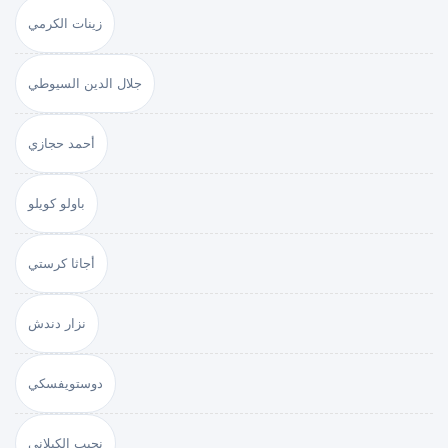
زينات الكرمي
جلال الدين السيوطي
أحمد حجازي
باولو كويلو
أجاثا كرستي
نزار دندش
دوستويفسكي
نجيب الكيلاني