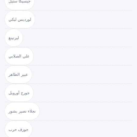
جيسيكا ستيل
لورديس لبكي
ليرنينغ
علي الصلابي
عبير الطاهر
جورج أورويل
نجلاء نصير بشور
جوزف حرب