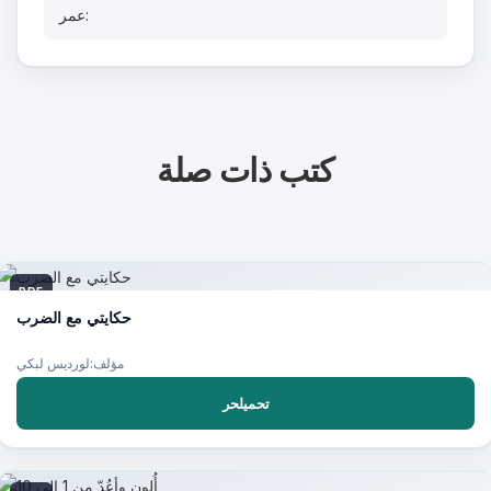
عمر:
كتب ذات صلة
PDF
حكايتي مع الضرب
مؤلف:لورديس لبكي
تحميلحر