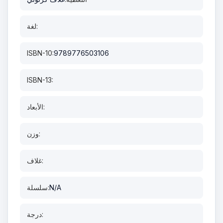
لغة:
ISBN-10:
9789776503106
ISBN-13:
الأبعاد:
وزن:
غلاف:
N/A
سلسلة:
درجة: