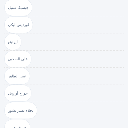
جيسيكا ستيل
لورديس لبكي
ليرنينغ
علي الصلابي
عبير الطاهر
جورج أورويل
نجلاء نصير بشور
جوزف حرب