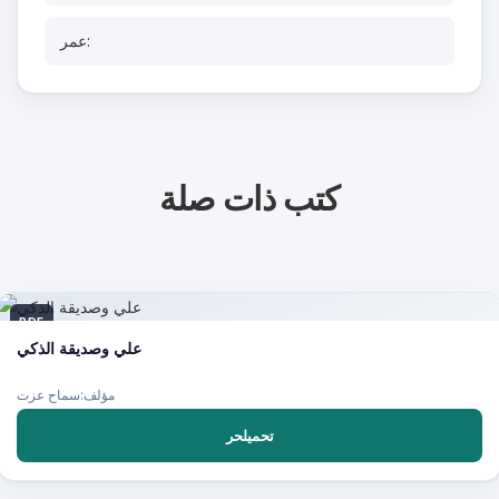
عمر:
كتب ذات صلة
PDF
علي وصديقة الذكي
مؤلف:سماح عزت
تحميلحر