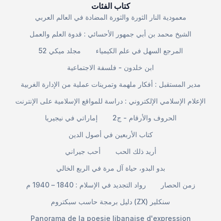
كتاب الفئات
معمودية النار الثورة والثورة المضادة في العالم العربي
الشيخ محمد بن أبي جمهور الأحسائي : قدوة العلم والعمل
المرجع السهل في علم الكيمياء
مجلد ميكي 52
ابن خلدون - فلسفة الاجتماعية
مدير المستقبل : أفكار ملهمة وتمرينات عملية من الإدارة الغربية
الإعلام الإسلامي الإلكتروني : دراسة للمواقع الإسلامية على الإنترنت
الحروف والأرقام - ج2
إماراتي في نيجيريا
كتاب الأربعين في أصول الدين
أريد ذلك الحب
أحب جيراني
بدو البدو، حياة آل مرة في الربع الخالي
زمن الحصار
رواد التجديد في الإسلام : 1840 – 1940 م
دليل برمجة حاسب سبكتروم (ZX) سنكلير
Panorama de la poesie libanaise d'expression