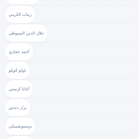
زينات الكرمي
جلال الدين السيوطي
أحمد حجازي
باولو كويلو
أجاثا كرستي
نزار دندش
دوستويفسكي