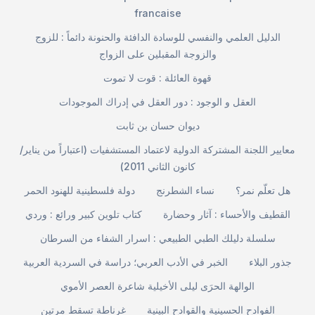
francaise
الدليل العلمي والنفسي للوسادة الدافئة والحنونة دائماً : للزوج
والزوجة المقبلين على الزواج
قهوة العائلة : قوت لا تموت
العقل و الوجود : دور العقل في إدراك الموجودات
ديوان حسان بن ثابت
معايير اللجنة المشتركة الدولية لاعتماد المستشفيات (اعتباراً من يناير/
كانون الثاني 2011)
هل تعلّم نمر؟
نساء الشطرنج
دولة فلسطينية للهنود الحمر
القطيف والأحساء : آثار وحضارة
كتاب تلوين كبير ورائع : وردي
سلسلة دليلك الطبي الطبيعي : اسرار الشفاء من السرطان
جذور البلاء
الخبر في الأدب العربي؛ دراسة في السردية العربية
الوالهة الحرَى ليلى الأخيلية شاعرة العصر الأموي
الفوادح الحسينية والقوادح البينية
غرناطة تسقط مرتين