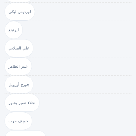
لورديس لبكي
ليرنينغ
علي الصلابي
عبير الطاهر
جورج أورويل
نجلاء نصير بشور
جوزف حرب