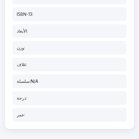
ISBN-13:
الأبعاد:
وزن:
غلاف:
N/A
سلسلة:
درجة:
عمر: