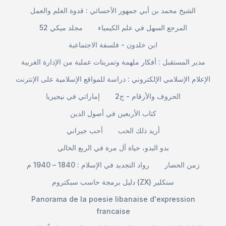
الشيخ محمد بن أبي جمهور الأحسائي : قدوة العلم والعمل
المرجع السهل في علم الكيمياء
مجلد ميكي 52
ابن خلدون - فلسفة الاجتماعية
مدير المستقبل : أفكار ملهمة وتمرينات عملية من الإدارة الغربية
الإعلام الإسلامي الإلكتروني : دراسة للمواقع الإسلامية على الإنترنت
الحروف والأرقام - ج2
إماراتي في نيجيريا
كتاب الأربعين في أصول الدين
أريد ذلك الحب
أحب جيراني
بدو البدو، حياة آل مرة في الربع الخالي
زمن الحصار
رواد التجديد في الإسلام : 1840 – 1940 م
دليل برمجة حاسب سبكتروم (ZX) سنكلير
Panorama de la poesie libanaise d'expression
francaise