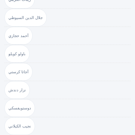
جلال الدين السيوطي
أحمد حجازي
باولو كويلو
أجاثا كرستي
نزار دندش
دوستويفسكي
نجيب الكيلاني