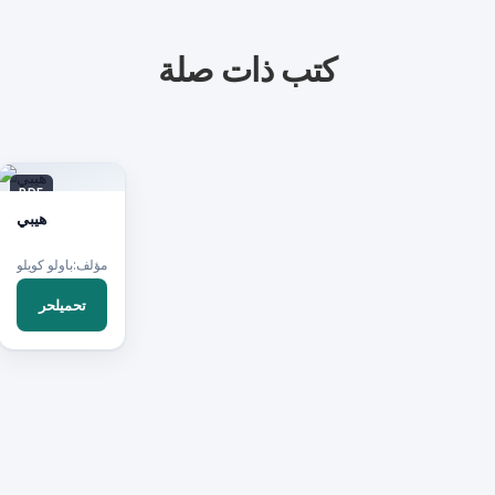
كتب ذات صلة
PDF
هيبي
مؤلف:باولو كويلو
تحميلحر