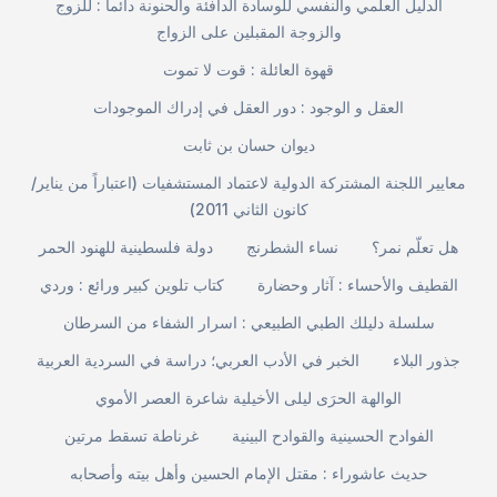
الدليل العلمي والنفسي للوسادة الدافئة والحنونة دائماً : للزوج
والزوجة المقبلين على الزواج
قهوة العائلة : قوت لا تموت
العقل و الوجود : دور العقل في إدراك الموجودات
ديوان حسان بن ثابت
معايير اللجنة المشتركة الدولية لاعتماد المستشفيات (اعتباراً من يناير/
كانون الثاني 2011)
هل تعلّم نمر؟
نساء الشطرنج
دولة فلسطينية للهنود الحمر
القطيف والأحساء : آثار وحضارة
كتاب تلوين كبير ورائع : وردي
سلسلة دليلك الطبي الطبيعي : اسرار الشفاء من السرطان
جذور البلاء
الخبر في الأدب العربي؛ دراسة في السردية العربية
الوالهة الحرَى ليلى الأخيلية شاعرة العصر الأموي
الفوادح الحسينية والقوادح البينية
غرناطة تسقط مرتين
حديث عاشوراء : مقتل الإمام الحسين وأهل بيته وأصحابه