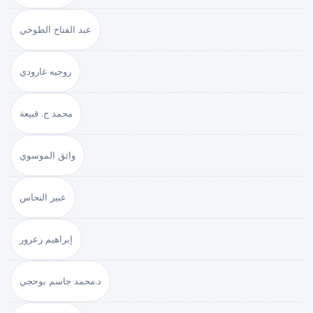
عبد الفتاح الطوخي
روجيه غارودي
محمد ج. قبيعة
واثق الموسوي
عبير النحاس
إبراهيم زعرور
د.محمد جاسم بوحجي