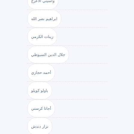
واسيني الأعرج
ابراهيم نصر الله
زينات الكرمي
جلال الدين السيوطي
أحمد حجازي
باولو كويلو
أجاثا كرستي
نزار دندش