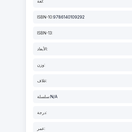
لغة:
ISBN-10:
9786140109292
ISBN-13:
الأبعاد:
وزن:
غلاف:
N/A
سلسلة:
درجة:
عمر: