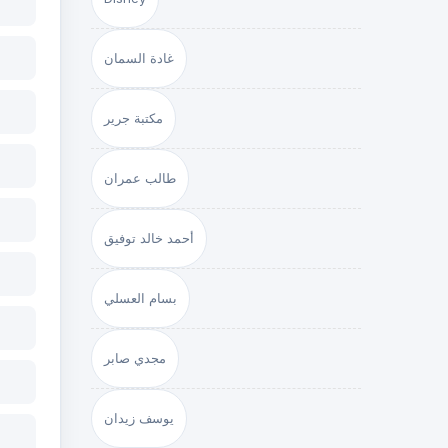
غادة السمان
مكتبة جرير
طالب عمران
أحمد خالد توفيق
بسام العسلي
مجدي صابر
يوسف زيدان