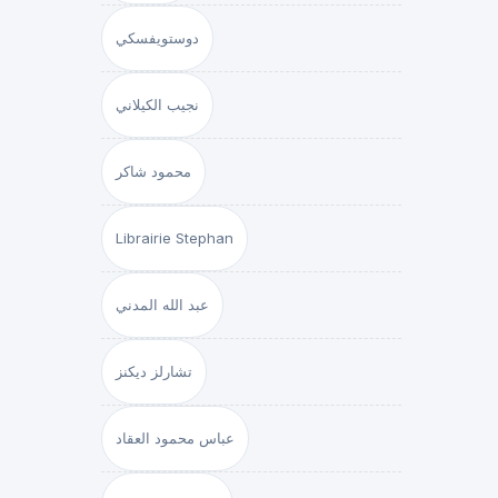
دوستويفسكي
نجيب الكيلاني
محمود شاكر
Librairie Stephan
عبد الله المدني
تشارلز ديكنز
عباس محمود العقاد