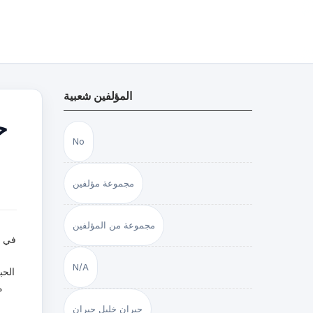
المؤلفين شعبية
ح
No
مجموعة مؤلفين
مجموعة من المؤلفين
في ك
N/A
الحب
م
جبران خليل جبران