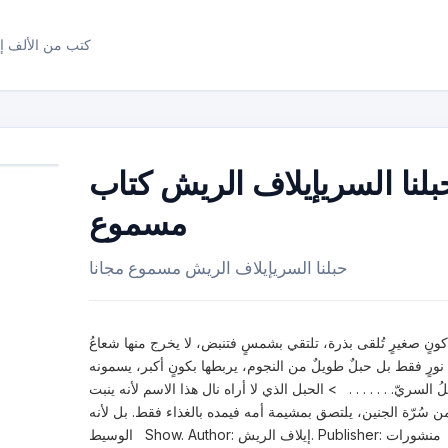
كتب من الألف إل
بلنا السريإيلاف الريش كتاب
مسموع
حبلنا السريإيلاف الريش مسموع مجانا
ونٍ صغيرٍ تُلقى بذرة، تلتقي بشمسٍ فتنبض، لا يخرج منها شعاعُ
نورٍ فقط بل حبلٌ طويلٌ من النجوم، يربطها بكونٍ أكبر، يسمونه
لُ السريّ. . . . . . . > الحبل الذي لا أراه نال هذا الاسم لأنه ينبت
ن سُرّة الجنين، يلتصق بمشيمة أمه فيمده بالغذاء فقط. بل لأنه
الوسيط Show. Author: إيلاف الريش. Publisher: منشورات