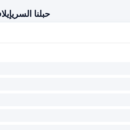
حبلنا السريإي