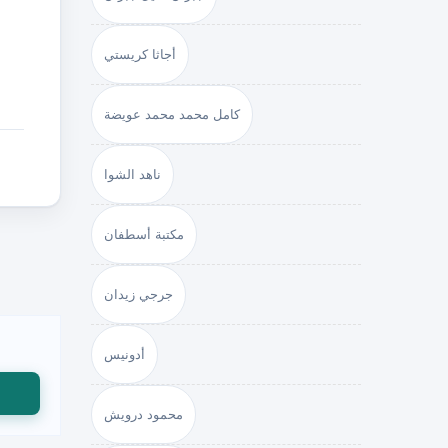
أجاثا كريستي
كامل محمد محمد عويضة
ناهد الشوا
مكتبة أسطفان
جرجي زيدان
أدونيس
محمود درويش