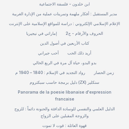
ابن خلدون - فلسفة الاجتماعية
مدير المستقبل : أفكار ملهمة وتمرينات عملية من الإدارة الغربية
الإعلام الإسلامي الإلكتروني : دراسة للمواقع الإسلامية على الإنترنت
الحروف والأرقام - ج2
إماراتي في نيجيريا
كتاب الأربعين في أصول الدين
أريد ذلك الحب
أحب جيراني
بدو البدو، حياة آل مرة في الربع الخالي
زمن الحصار
رواد التجديد في الإسلام : 1840 – 1940 م
دليل برمجة حاسب سبكتروم (ZX) سنكلير
Panorama de la poesie libanaise d'expression
francaise
الدليل العلمي والنفسي للوسادة الدافئة والحنونة دائماً : للزوج
والزوجة المقبلين على الزواج
قهوة العائلة : قوت لا تموت