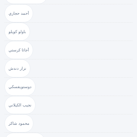
أحمد حجازي
باولو كويلو
أجاثا كرستي
نزار دندش
دوستويفسكي
نجيب الكيلاني
محمود شاكر