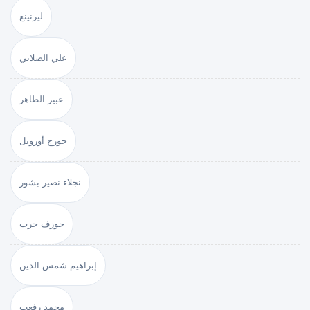
ليرنينغ
علي الصلابي
عبير الطاهر
جورج أورويل
نجلاء نصير بشور
جوزف حرب
إبراهيم شمس الدين
محمد رفعت