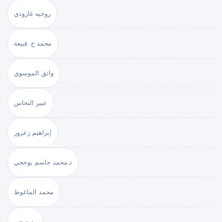
روجيه غارودي
محمد ج. قبيعة
واثق الموسوي
عبير النحاس
إبراهيم زعرور
د.محمد جاسم بوحجي
محمد الماغوط
وديع جبر