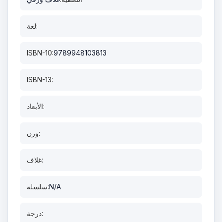
لغة:
ISBN-10:
9789948103813
ISBN-13:
الأبعاد:
وزن:
غلاف:
N/A
سلسلة:
درجة: