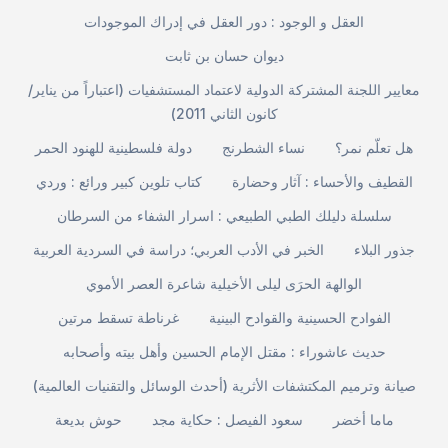
العقل و الوجود : دور العقل في إدراك الموجودات
ديوان حسان بن ثابت
معايير اللجنة المشتركة الدولية لاعتماد المستشفيات (اعتباراً من يناير/
كانون الثاني 2011)
هل تعلّم نمر؟
نساء الشطرنج
دولة فلسطينية للهنود الحمر
القطيف والأحساء : آثار وحضارة
كتاب تلوين كبير ورائع : وردي
سلسلة دليلك الطبي الطبيعي : اسرار الشفاء من السرطان
جذور البلاء
الخبر في الأدب العربي؛ دراسة في السردية العربية
الوالهة الحرَى ليلى الأخيلية شاعرة العصر الأموي
الفوادح الحسينية والقوادح البينية
غرناطة تسقط مرتين
حديث عاشوراء : مقتل الإمام الحسين وأهل بيته وأصحابه
صيانة وترميم المكتشفات الأثرية (أحدث الوسائل والتقنيات العالمية)
ماما أخضر
سعود الفيصل : حكاية مجد
حوش بديعة