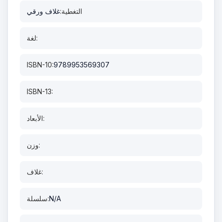
التغطية:
غلاف ورقي
لغة:
ISBN-10:
9789953569307
ISBN-13:
الأبعاد:
وزن:
غلاف:
N/A
سلسلة: