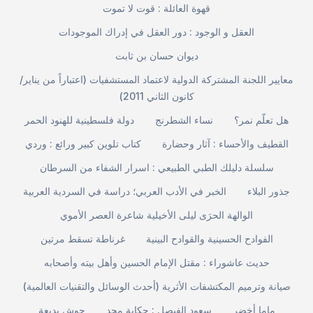
قهوة العائلة : قوت لا تموت
العقل و الوجود : دور العقل في إدراك الموجودات
ديوان حسان بن ثابت
معايير اللجنة المشتركة الدولية لاعتماد المستشفيات (اعتباراً من يناير/
كانون الثاني 2011)
هل تعلّم نمر؟
نساء الشطرنج
دولة فلسطينية للهنود الحمر
القطيف والأحساء : آثار وحضارة
كتاب تلوين كبير ورائع : وردي
سلسلة دليلك الطبي الطبيعي : اسرار الشفاء من السرطان
جذور البلاء
الخبر في الأدب العربي؛ دراسة في السردية العربية
الوالهة الحرَى ليلى الأخيلية شاعرة العصر الأموي
الفوادح الحسينية والقوادح البينية
غرناطة تسقط مرتين
حديث عاشوراء : مقتل الإمام الحسين وأهل بيته وأصحابه
صيانة وترميم المكتشفات الأثرية (أحدث الوسائل والتقنيات العالمية)
ماما أخضر
سعود الفيصل : حكاية مجد
حوش بديعة