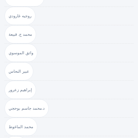
روجيه غارودي
محمد ج. قبيعة
واثق الموسوي
عبير النحاس
إبراهيم زعرور
د.محمد جاسم بوحجي
محمد الماغوط