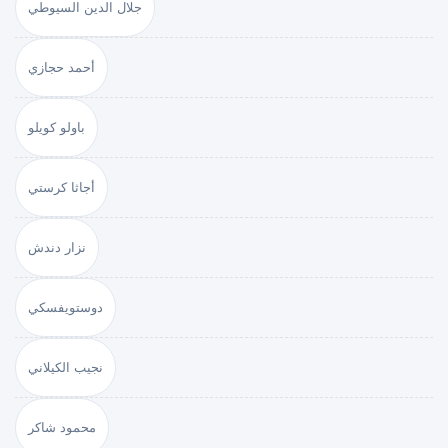
جلال الدين السيوطي
أحمد حجازي
باولو كويلو
أجاثا كرستي
نزار دندش
دوستويفسكي
نجيب الكيلاني
محمود شاكر