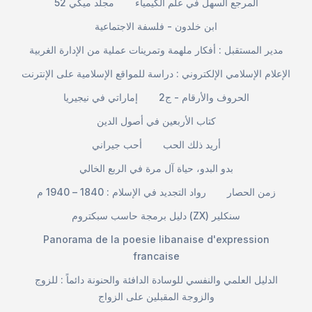
المرجع السهل في علم الكيمياء
مجلد ميكي 52
ابن خلدون - فلسفة الاجتماعية
مدير المستقبل : أفكار ملهمة وتمرينات عملية من الإدارة الغربية
الإعلام الإسلامي الإلكتروني : دراسة للمواقع الإسلامية على الإنترنت
الحروف والأرقام - ج2
إماراتي في نيجيريا
كتاب الأربعين في أصول الدين
أريد ذلك الحب
أحب جيراني
بدو البدو، حياة آل مرة في الربع الخالي
زمن الحصار
رواد التجديد في الإسلام : 1840 – 1940 م
دليل برمجة حاسب سبكتروم (ZX) سنكلير
Panorama de la poesie libanaise d'expression
francaise
الدليل العلمي والنفسي للوسادة الدافئة والحنونة دائماً : للزوج
والزوجة المقبلين على الزواج