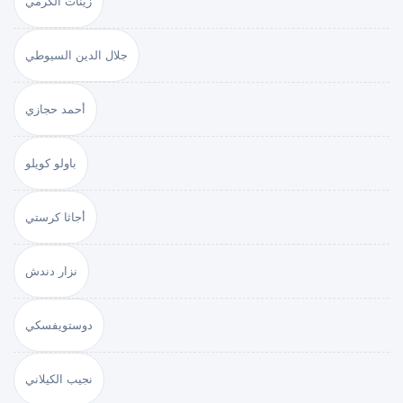
زينات الكرمي
جلال الدين السيوطي
أحمد حجازي
باولو كويلو
أجاثا كرستي
نزار دندش
دوستويفسكي
نجيب الكيلاني