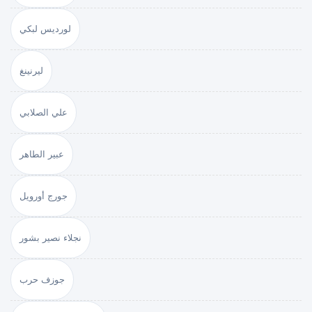
لورديس لبكي
ليرنينغ
علي الصلابي
عبير الطاهر
جورج أورويل
نجلاء نصير بشور
جوزف حرب