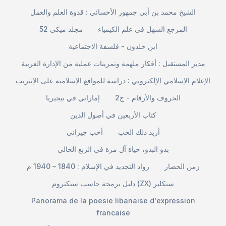
الشيخ محمد بن أبي جمهور الأحسائي : قدوة العلم والعمل
المرجع السهل في علم الكيمياء
مجلد ميكي 52
ابن خلدون - فلسفة الاجتماعية
مدير المستقبل : أفكار ملهمة وتمرينات عملية من الإدارة الغربية
الإعلام الإسلامي الإلكتروني : دراسة للمواقع الإسلامية على الإنترنت
الحروف والأرقام - ج2
إماراتي في نيجيريا
كتاب الأربعين في أصول الدين
أريد ذلك الحب
أحب جيراني
بدو البدو، حياة آل مرة في الربع الخالي
زمن الحصار
رواد التجديد في الإسلام : 1840 – 1940 م
دليل برمجة حاسب سبكتروم (ZX) سنكلير
Panorama de la poesie libanaise d'expression
francaise