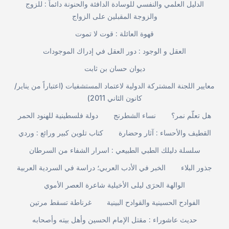
الدليل العلمي والنفسي للوسادة الدافئة والحنونة دائماً : للزوج
والزوجة المقبلين على الزواج
قهوة العائلة : قوت لا تموت
العقل و الوجود : دور العقل في إدراك الموجودات
ديوان حسان بن ثابت
معايير اللجنة المشتركة الدولية لاعتماد المستشفيات (اعتباراً من يناير/
كانون الثاني 2011)
هل تعلّم نمر؟
نساء الشطرنج
دولة فلسطينية للهنود الحمر
القطيف والأحساء : آثار وحضارة
كتاب تلوين كبير ورائع : وردي
سلسلة دليلك الطبي الطبيعي : اسرار الشفاء من السرطان
جذور البلاء
الخبر في الأدب العربي؛ دراسة في السردية العربية
الوالهة الحرَى ليلى الأخيلية شاعرة العصر الأموي
الفوادح الحسينية والقوادح البينية
غرناطة تسقط مرتين
حديث عاشوراء : مقتل الإمام الحسين وأهل بيته وأصحابه