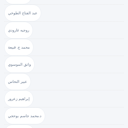
عبد الفتاح الطوخي
روجيه غارودي
محمد ج. قبيعة
واثق الموسوي
عبير النحاس
إبراهيم زعرور
د.محمد جاسم بوحجي