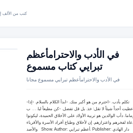
كتب من الألف إل
في الأدب والاحترامأعظم
تبرايي كتاب مسموع
في الأدب والاحترامأعظم تبرايي مسموع مجانا
-تكلم بأدب. -احترم من هو أكبر منك. -ابدأ الكلام بالسلام. -إذا
عطيت أحداً شيئاً لا تقل: خذ. بل قل تفضل. -كن مطيعاً لبا. . . ب
ماما. دأب الوالدين هو تربية الأولاد على الأخلاق الحميدة، ليكونوا
اة لفخرهم واعتزازهم. إن لأخلاق وطباع أفراد الأسرة والأقرباء
والأصد Show. Author: أعظم تبرايي. Publisher: دار الهادي