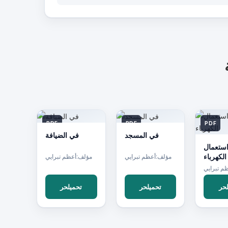
PDF
PDF
PDF
في المسجد
في الضيافة
ستعمال
الكهرباء
مؤلف:أعظم تبرايي
مؤلف:أعظم تبرايي
م تبرايي
حر
تحميلحر
تحميلحر