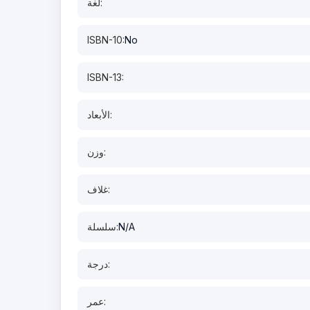
لغة:
ISBN-10:
No
ISBN-13:
الأبعاد:
وزن:
غلاف:
N/A
سلسلة:
درجة:
عمر: