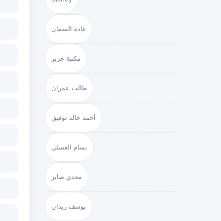
غادة السمان
مكتبة جرير
طالب عمران
أحمد خالد توفيق
بسام العسلي
مجدي صابر
يوسف زيدان