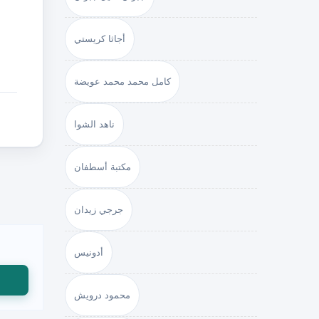
أجاثا كريستي
كامل محمد محمد عويضة
ناهد الشوا
مكتبة أسطفان
جرجي زيدان
أدونيس
محمود درويش