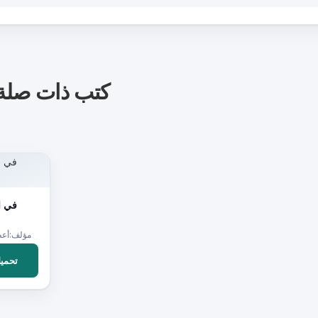
كتب ذات صلة
في ا
مؤلف:أعظ
تحميل