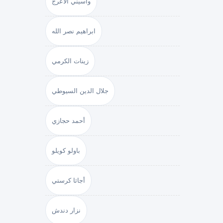
واسيني الأعرج
ابراهيم نصر الله
زينات الكرمي
جلال الدين السيوطي
أحمد حجازي
باولو كويلو
أجاثا كرستي
نزار دندش