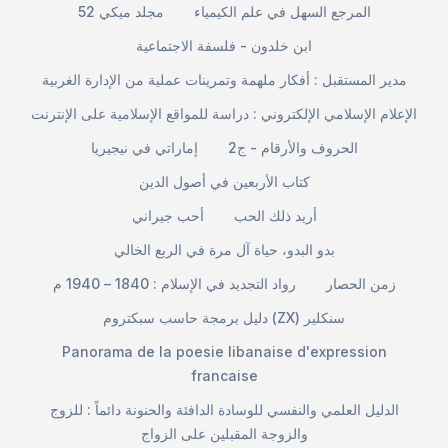
المرجع السهل في علم الكيمياء
مجلد ميكي 52
ابن خلدون - فلسفة الاجتماعية
مدير المستقبل : أفكار ملهمة وتمرينات عملية من الإدارة الغربية
الإعلام الإسلامي الإلكتروني : دراسة للمواقع الإسلامية على الإنترنت
الحروف والأرقام - ج2
إماراتي في نيجيريا
كتاب الأربعين في أصول الدين
أريد ذلك الحب
أحب جيراني
بدو البدو، حياة آل مرة في الربع الخالي
زمن الحصار
رواد التجديد في الإسلام : 1840 – 1940 م
دليل برمجة حاسب سبكتروم (ZX) سنكلير
Panorama de la poesie libanaise d'expression
francaise
الدليل العلمي والنفسي للوسادة الدافئة والحنونة دائماً : للزوج
والزوجة المقبلين على الزواج