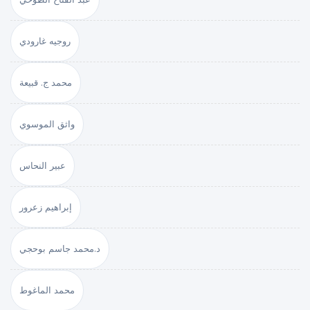
روجيه غارودي
محمد ج. قبيعة
واثق الموسوي
عبير النحاس
إبراهيم زعرور
د.محمد جاسم بوحجي
محمد الماغوط