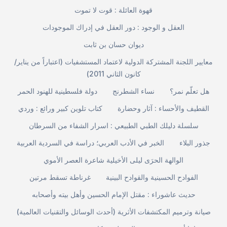
قهوة العائلة : قوت لا تموت
العقل و الوجود : دور العقل في إدراك الموجودات
ديوان حسان بن ثابت
معايير اللجنة المشتركة الدولية لاعتماد المستشفيات (اعتباراً من يناير/
كانون الثاني 2011)
هل تعلّم نمر؟
نساء الشطرنج
دولة فلسطينية للهنود الحمر
القطيف والأحساء : آثار وحضارة
كتاب تلوين كبير ورائع : وردي
سلسلة دليلك الطبي الطبيعي : اسرار الشفاء من السرطان
جذور البلاء
الخبر في الأدب العربي؛ دراسة في السردية العربية
الوالهة الحرَى ليلى الأخيلية شاعرة العصر الأموي
الفوادح الحسينية والقوادح البينية
غرناطة تسقط مرتين
حديث عاشوراء : مقتل الإمام الحسين وأهل بيته وأصحابه
صيانة وترميم المكتشفات الأثرية (أحدث الوسائل والتقنيات العالمية)