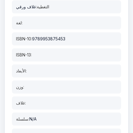
التغطية:
غلاف ورقي
لغة:
ISBN-10:
9789953875453
ISBN-13:
الأبعاد:
وزن:
غلاف:
N/A
سلسلة: