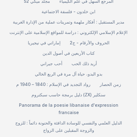
المرجع السهل في علم الكيمياء
مجلد ميكي 52
ابن خلدون - فلسفة الاجتماعية
مدير المستقبل : أفكار ملهمة وتمرينات عملية من الإدارة الغربية
الإعلام الإسلامي الإلكتروني : دراسة للمواقع الإسلامية على الإنترنت
الحروف والأرقام - ج2
إماراتي في نيجيريا
كتاب الأربعين في أصول الدين
أريد ذلك الحب
أحب جيراني
بدو البدو، حياة آل مرة في الربع الخالي
زمن الحصار
رواد التجديد في الإسلام : 1840 – 1940 م
دليل برمجة حاسب سبكتروم (ZX) سنكلير
Panorama de la poesie libanaise d'expression
francaise
الدليل العلمي والنفسي للوسادة الدافئة والحنونة دائماً : للزوج
والزوجة المقبلين على الزواج