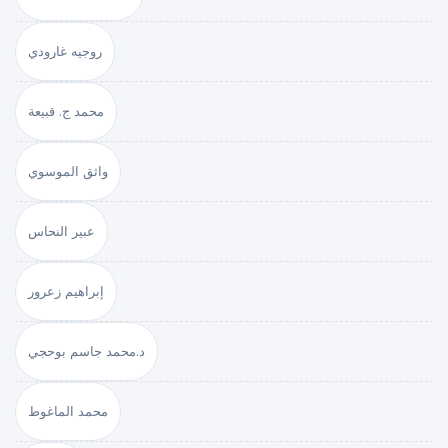
روجيه غارودي
محمد ج. قبيعة
واثق الموسوي
عبير النحاس
إبراهيم زعرور
د.محمد جاسم بوحجي
محمد الماغوط