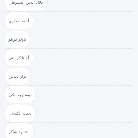
جلال الدين السيوطي
أحمد حجازي
باولو كويلو
أجاثا كرستي
نزار دندش
دوستويفسكي
نجيب الكيلاني
محمود شاكر