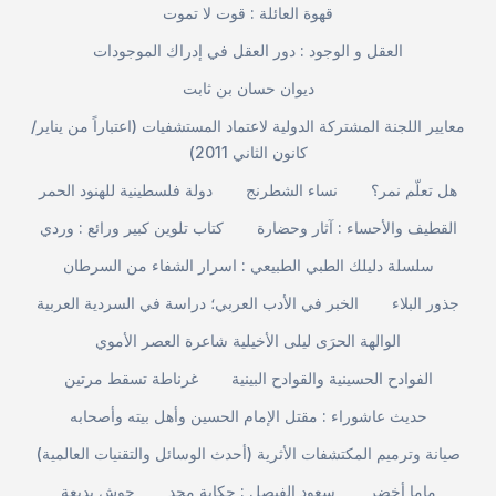
قهوة العائلة : قوت لا تموت
العقل و الوجود : دور العقل في إدراك الموجودات
ديوان حسان بن ثابت
معايير اللجنة المشتركة الدولية لاعتماد المستشفيات (اعتباراً من يناير/
كانون الثاني 2011)
هل تعلّم نمر؟
نساء الشطرنج
دولة فلسطينية للهنود الحمر
القطيف والأحساء : آثار وحضارة
كتاب تلوين كبير ورائع : وردي
سلسلة دليلك الطبي الطبيعي : اسرار الشفاء من السرطان
جذور البلاء
الخبر في الأدب العربي؛ دراسة في السردية العربية
الوالهة الحرَى ليلى الأخيلية شاعرة العصر الأموي
الفوادح الحسينية والقوادح البينية
غرناطة تسقط مرتين
حديث عاشوراء : مقتل الإمام الحسين وأهل بيته وأصحابه
صيانة وترميم المكتشفات الأثرية (أحدث الوسائل والتقنيات العالمية)
ماما أخضر
سعود الفيصل : حكاية مجد
حوش بديعة