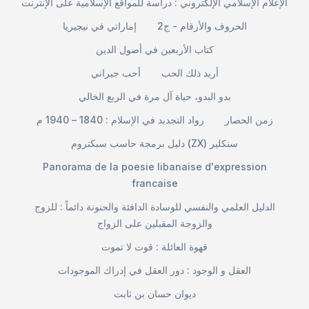
الإعلام الإسلامي الإلكتروني : دراسة للمواقع الإسلامية على الإنترنت
الحروف والأرقام - ج2
إماراتي في نيجيريا
كتاب الأربعين في أصول الدين
أريد ذلك الحب
أحب جيراني
بدو البدو، حياة آل مرة في الربع الخالي
زمن الحصار
رواد التجديد في الإسلام : 1840 – 1940 م
دليل برمجة حاسب سبكتروم (ZX) سنكلير
Panorama de la poesie libanaise d'expression
francaise
الدليل العلمي والنفسي للوسادة الدافئة والحنونة دائماً : للزوج
والزوجة المقبلين على الزواج
قهوة العائلة : قوت لا تموت
العقل و الوجود : دور العقل في إدراك الموجودات
ديوان حسان بن ثابت