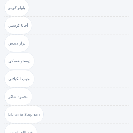
باولو كويلو
أجاثا كرستي
نزار دندش
دوستويفسكي
نجيب الكيلاني
محمود شاكر
Librairie Stephan
عبد الله المدني