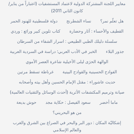
معايير اللجنة المشتركة الدولية لاعتماد المستشفيات (اعتباراً من يناير/
كانون الثاني 2011)
هل تعلّم نمر؟
نساء الشطرنج
دولة فلسطينية للهنود الحمر
القطيف والأحساء : آثار وحضارة
كتاب تلوين كبير ورائع : وردي
سلسلة دليلك الطبي الطبيعي : اسرار الشفاء من السرطان
جذور البلاء
الخبر في الأدب العربي؛ دراسة في السردية العربية
الوالهة الحرَى ليلى الأخيلية شاعرة العصر الأموي
الفوادح الحسينية والقوادح البينية
غرناطة تسقط مرتين
حديث عاشوراء : مقتل الإمام الحسين وأهل بيته وأصحابه
صيانة وترميم المكتشفات الأثرية (أحدث الوسائل والتقنيات العالمية)
ماما أخضر
سعود الفيصل : حكاية مجد
حوش بديعة
من هو البحريني؟
إشكاليّة المكان : دور البر والبحر في الصراع بين الشرق والغرب
والعالم الإسلامي