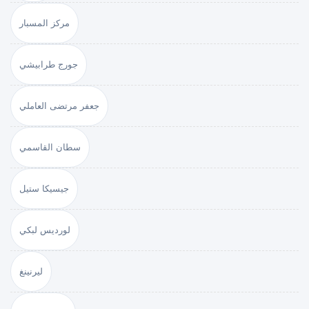
مركز المسبار
جورج طرابيشي
جعفر مرتضى العاملي
سطان القاسمي
جيسيكا ستيل
لورديس لبكي
ليرنينغ