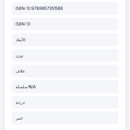
ISBN-10:
9789957351588
ISBN-13:
الأبعاد:
وزن:
غلاف:
N/A
سلسلة:
درجة:
عمر: