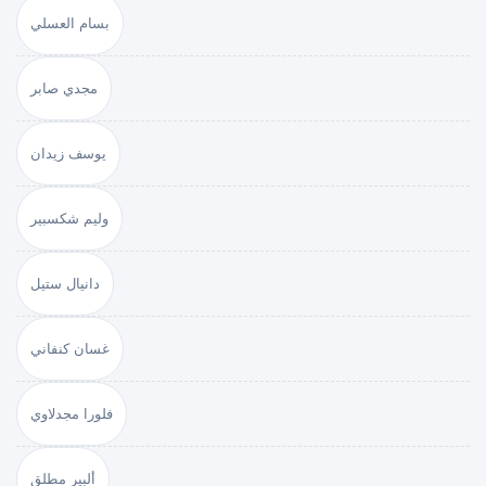
بسام العسلي
مجدي صابر
يوسف زيدان
وليم شكسبير
دانيال ستيل
غسان كنفاني
فلورا مجدلاوي
ألبير مطلق