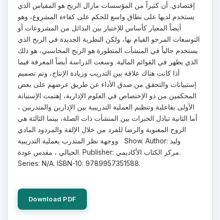
إقتصادي. أن كثيراً من المؤسسات مازال الربح هو المقياس الذي
يستخدم لديها على نطاق واسع للحكم على كفاءة المشروع، وهو
أيضاً المعيار كأساس للإختيار بين البدائل من المشروعات أو
التوسعات المرجو القيام بها، ولكن النظرية الجديدة في الربح الذي
يستخدم حالياً في المنشأت المتطورة هو الربح المحاسبي، هو ذلك
الذي يظهر في القوائم المالية. وسعت الدراسة أيضاً المعرفة فيما
أذا كانت هناك علاقة بين التدريب وزيادة الإنتاج، وتم تصميم
إستبيانات والتحقق من صدق الأداء عن طريق عرضهم على بعض
المحكمين من ذو الإختصاص في العلوم الإدارية، إهتمت الإستبانة
الأولى بفاعلية وتنظيم العملية التدريبية بين الإدارين والمتدربين ،
أما الثانية تبادل الخبرات بين المنشأت ذات الصلة، بينما الثالثة هي
الروح المعنوية والرضا للفرد من خلال الإلفة والمردود المادي
ووجهة نظر المتدرب بعملية التدريبية Show. Author: وليد
الحيالي ، مقدس عودة. Publisher: مركز الكتاب الأكاديمي.
Series: N/A. ISBN-10: 9789957351588.
Download PDF