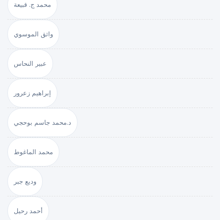
محمد ج. قبيعة
واثق الموسوي
عبير النحاس
إبراهيم زعرور
د.محمد جاسم بوحجي
محمد الماغوط
وديع جبر
أحمد رحيل