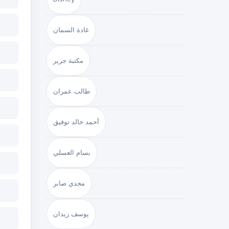
غادة السمان
مكتبة جرير
طالب عمران
أحمد خالد توفيق
بسام العسلي
مجدي صابر
يوسف زيدان