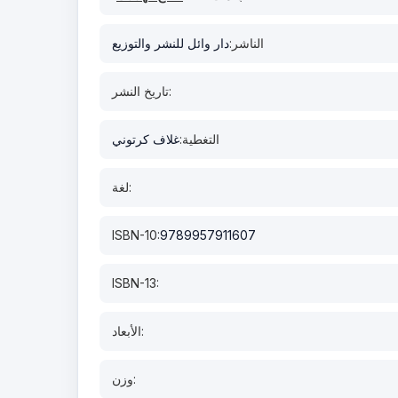
الناشر:
دار وائل للنشر والتوزيع
تاريخ النشر:
التغطية:
غلاف كرتوني
لغة:
ISBN-10:
9789957911607
ISBN-13:
الأبعاد:
وزن: