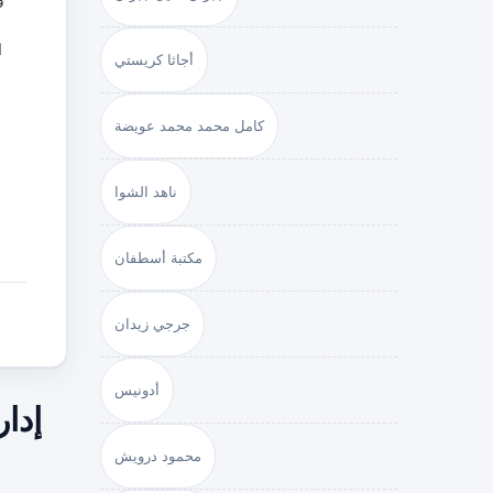
ا
أجاثا كريستي
كامل محمد محمد عويضة
ناهد الشوا
مكتبة أسطفان
جرجي زيدان
أدونيس
إدار
محمود درويش