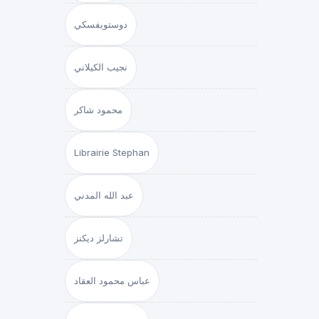
دوستويفسكي
نجيب الكيلاني
محمود شاكر
Librairie Stephan
عبد الله المدني
تشارلز ديكنز
عباس محمود العقاد