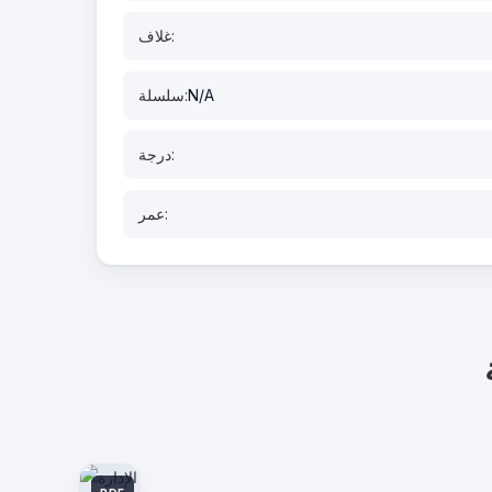
غلاف:
N/A
سلسلة:
درجة:
عمر: