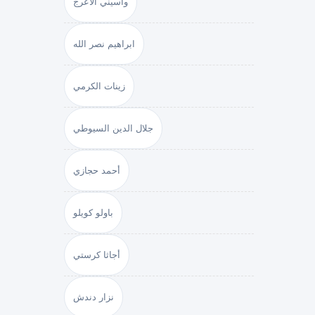
واسيني الأعرج
ابراهيم نصر الله
زينات الكرمي
جلال الدين السيوطي
أحمد حجازي
باولو كويلو
أجاثا كرستي
نزار دندش