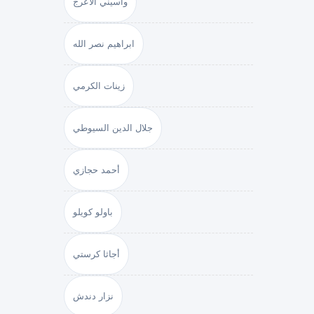
واسيني الأعرج
ابراهيم نصر الله
زينات الكرمي
جلال الدين السيوطي
أحمد حجازي
باولو كويلو
أجاثا كرستي
نزار دندش