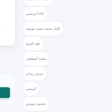
أجاثا كريستي
كامل محمد محمد عويضة
ناهد الشوا
مكتبة أسطفان
جرجي زيدان
أدونيس
محمود درويش