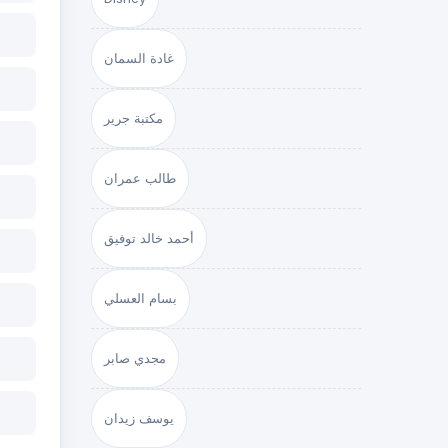
غادة السمان
مكتبة جرير
طالب عمران
أحمد خالد توفيق
بسام العسلي
مجدي صابر
يوسف زيدان