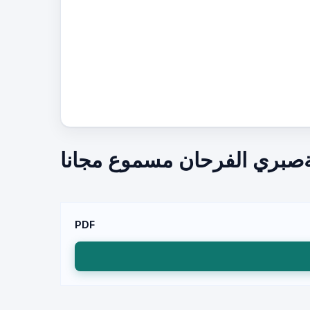
ةصبري الفرحان مسموع مجانا
PDF