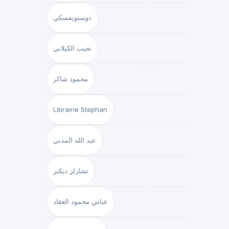
دوستويفسكي
نجيب الكيلاني
محمود شاكر
Librairie Stephan
عبد الله المدني
تشارلز ديكنز
عباس محمود العقاد