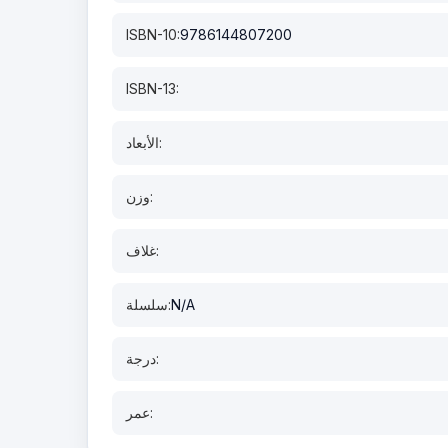
ISBN-10:
9786144807200
ISBN-13:
الأبعاد:
وزن:
غلاف:
N/A
سلسلة:
درجة:
عمر: