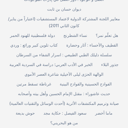
ديوان حسان بن ثابت
معايير اللجنة المشتركة الدولية لاعتماد المستشفيات (اعتباراً من يناير/
كانون الثاني 2011)
هل تعلّم نمر؟
نساء الشطرنج
دولة فلسطينية للهنود الحمر
القطيف والأحساء : آثار وحضارة
كتاب تلوين كبير ورائع : وردي
سلسلة دليلك الطبي الطبيعي : اسرار الشفاء من السرطان
جذور البلاء
الخبر في الأدب العربي؛ دراسة في السردية العربية
الوالهة الحرَى ليلى الأخيلية شاعرة العصر الأموي
الفوادح الحسينية والقوادح البينية
غرناطة تسقط مرتين
حديث عاشوراء : مقتل الإمام الحسين وأهل بيته وأصحابه
صيانة وترميم المكتشفات الأثرية (أحدث الوسائل والتقنيات العالمية)
ماما أخضر
سعود الفيصل : حكاية مجد
حوش بديعة
من هو البحريني؟