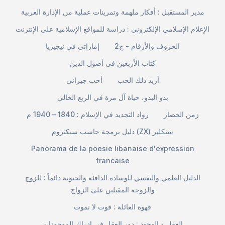
مدير المستقبل : أفكار ملهمة وتمرينات عملية من الإدارة الغربية
الإعلام الإسلامي الإلكتروني : دراسة للمواقع الإسلامية على الإنترنت
الحروف والأرقام - ج2
إماراتي في نيجيريا
كتاب الأربعين في أصول الدين
أريد ذلك الحب
أحب جيراني
بدو البدو، حياة آل مرة في الربع الخالي
زمن الحصار
رواد التجديد في الإسلام : 1840 – 1940 م
دليل برمجة حاسب سبكتروم (ZX) سنكلير
Panorama de la poesie libanaise d'expression
francaise
الدليل العلمي والنفسي للوسادة الدافئة والحنونة دائماً : للزوج
والزوجة المقبلين على الزواج
قهوة العائلة : قوت لا تموت
العقل و الوجود : دور العقل في إدراك الموجودات