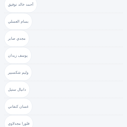
أحمد خالد توفيق
بسام العسلي
مجدي صابر
يوسف زيدان
وليم شكسبير
دانيال ستيل
غسان كنفاني
فلورا مجدلاوي