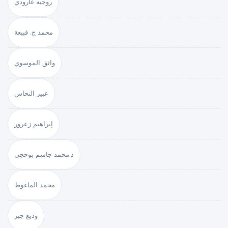
روجيه غارودي
محمد ج. قبيعة
واثق الموسوي
عبير النحاس
إبراهيم زعرور
د.محمد جاسم بوحجي
محمد الماغوط
وديع جبر