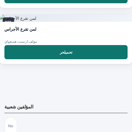
PDF
لمن تقرع الأجراس
مؤلف:ارنست همنغواي
تحميلحر
المؤلفين شعبية
No