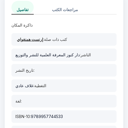
مراجعات الكتب
تفاصيل
ذاكرة المكان
كتب ذات صلة:
إرنست همنغواي
الناشر:
دار كنوز المعرفة العلمية للنشر والتوزيع
تاريخ النشر:
التغطية:
غلاف عادي
لغة:
ISBN-10:
9789957744533