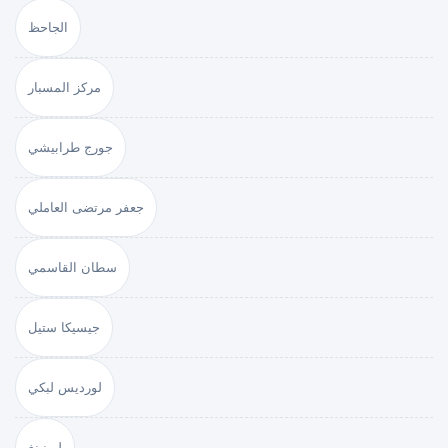
الجاحظ
مركز المسبار
جورج طرابيشي
جعفر مرتضى العاملي
سطان القاسمي
جيسيكا ستيل
لورديس لبكي
ليرنينغ