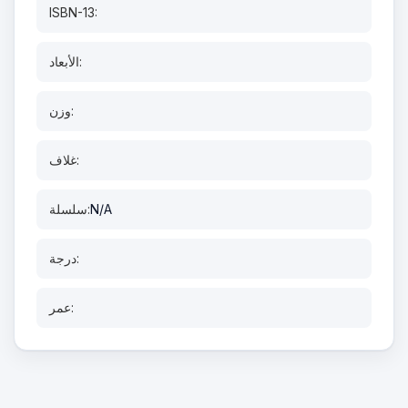
ISBN-13:
الأبعاد:
وزن:
غلاف:
N/A
سلسلة:
درجة:
عمر: