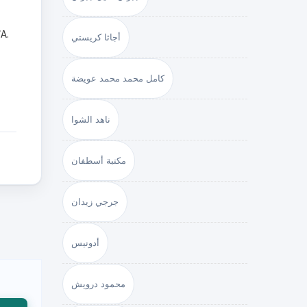
أجاثا كريستي
كامل محمد محمد عويضة
ناهد الشوا
مكتبة أسطفان
جرجي زيدان
أدونيس
محمود درويش