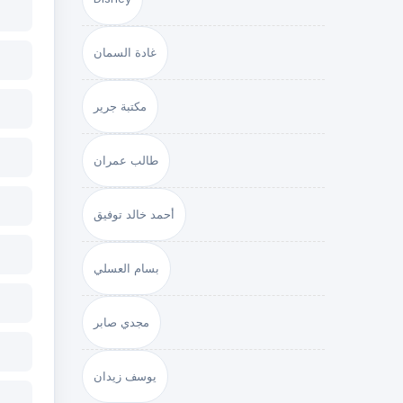
غادة السمان
مكتبة جرير
طالب عمران
أحمد خالد توفيق
بسام العسلي
مجدي صابر
يوسف زيدان