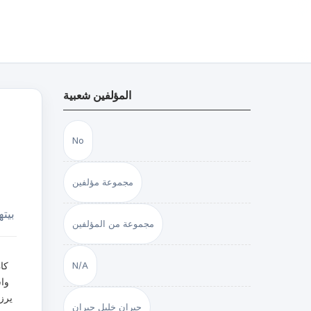
المؤلفين شعبية
No
مجموعة مؤلفين
بيت
مجموعة من المؤلفين
N/A
واس
يرز
جبران خليل جبران