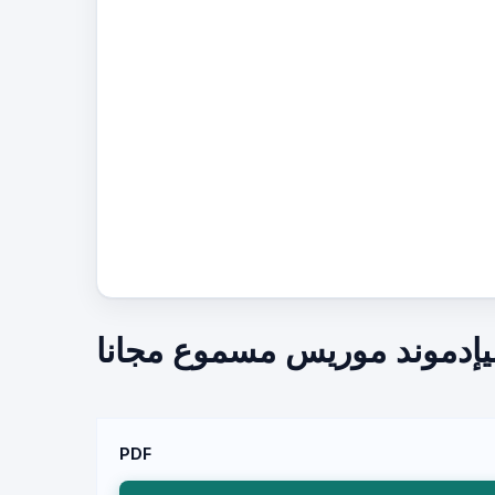
لميإدموند موريس مسموع مجانا
PDF