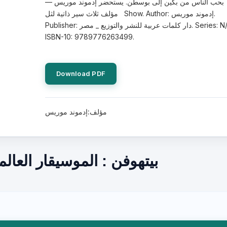
بحب الناس من بكين إلى بوسطن. يستحضر إدموند موريس —
مؤلف ثلاث سير ذاتية لثل Show. Author: إدموند موريس.
Publisher: دار كلمات عربية للنشر والتوزيع _ مصر. Series: N/A.
ISBN-10: 9789776263499.
Download PDF
مؤلف:إدموند موريس
بيتهوفن : الموسيقار العا