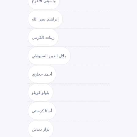
واسيني الأعرج
ابراهيم نصر الله
زينات الكرمي
جلال الدين السيوطي
أحمد حجازي
باولو كويلو
أجاثا كرستي
نزار دندش