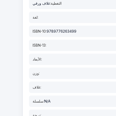
التغطية:
غلاف ورقي
لغة:
ISBN-10:
9789776263499
ISBN-13:
الأبعاد:
وزن:
غلاف:
N/A
سلسلة:
درجة: