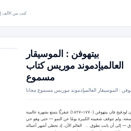
كتب من الألف إل
بيتهوفن : الموسيقار
العالميإدموند موريس كتاب
مسموع
هوفن : الموسيقار العالميإدموند موريس مسموع مجانا
كان لودفيج فان بيتهوفن (١٧٧٠–١٨٢٧) عبقريًّا يتمتع بشهرة عالمية
عة، ولم تتوقف شعبيته الكبيرة يومًا عن النمو — حتى وهو حي
ق — إلى أن باتت تطوق. . . العالم الآن، إذ تحظى أشهر أعماله