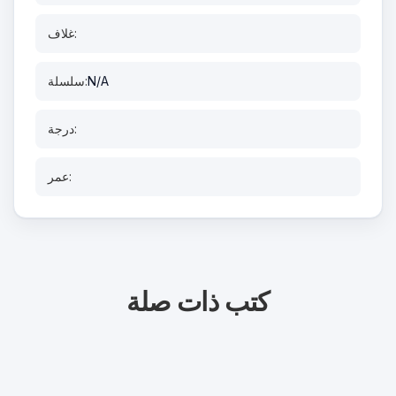
غلاف:
N/A
سلسلة:
درجة:
عمر:
كتب ذات صلة