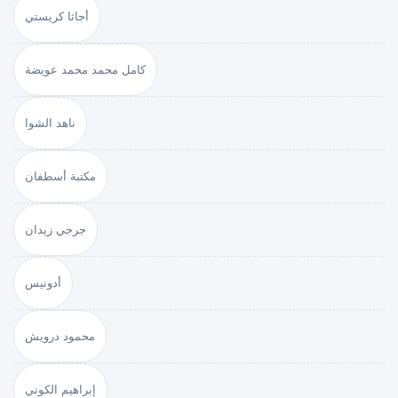
أجاثا كريستي
كامل محمد محمد عويضة
ناهد الشوا
مكتبة أسطفان
جرجي زيدان
أدونيس
محمود درويش
إبراهيم الكوني