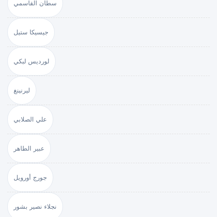
سطان القاسمي
جيسيكا ستيل
لورديس لبكي
ليرنينغ
علي الصلابي
عبير الطاهر
جورج أورويل
نجلاء نصير بشور