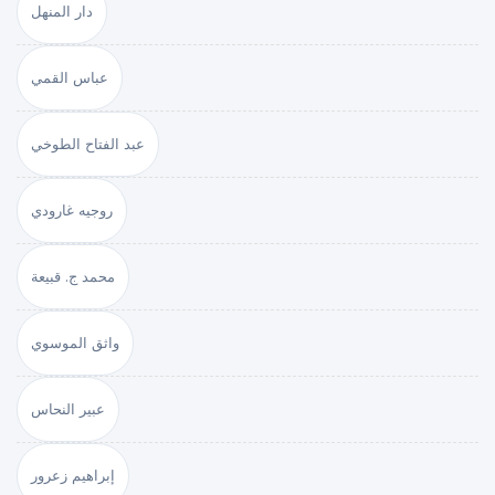
دار المنهل
عباس القمي
عبد الفتاح الطوخي
روجيه غارودي
محمد ج. قبيعة
واثق الموسوي
عبير النحاس
إبراهيم زعرور