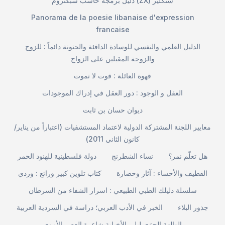
دليل برمجة حاسب سبكتروم (ZX) سنكلير
Panorama de la poesie libanaise d'expression
francaise
الدليل العلمي والنفسي للوسادة الدافئة والحنونة دائماً : للزوج
والزوجة المقبلين على الزواج
قهوة العائلة : قوت لا تموت
العقل و الوجود : دور العقل في إدراك الموجودات
ديوان حسان بن ثابت
معايير اللجنة المشتركة الدولية لاعتماد المستشفيات (اعتباراً من يناير/
كانون الثاني 2011)
هل تعلّم نمر؟
نساء الشطرنج
دولة فلسطينية للهنود الحمر
القطيف والأحساء : آثار وحضارة
كتاب تلوين كبير ورائع : وردي
سلسلة دليلك الطبي الطبيعي : اسرار الشفاء من السرطان
جذور البلاء
الخبر في الأدب العربي؛ دراسة في السردية العربية
الوالهة الحرَى ليلى الأخيلية شاعرة العصر الأموي