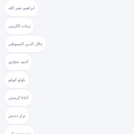
ابراهيم نصر الله
زينات الكرمي
جلال الدين السيوطي
أحمد حجازي
باولو كويلو
أجاثا كرستي
نزار دندش
دوستويفسكي