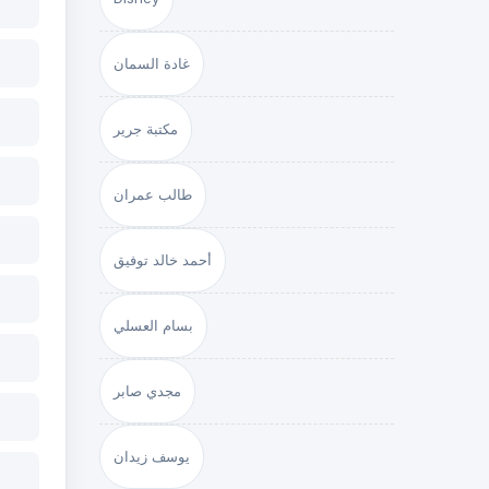
غادة السمان
مكتبة جرير
طالب عمران
أحمد خالد توفيق
بسام العسلي
مجدي صابر
يوسف زيدان