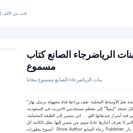
كتب من الألف إل
نات الرياضرجاء الصانع كتاب
مسموع
بنات الرياضرجاء الصانع مسموع مجانا
"ضجة تعمّ الأوساط المحلية، تقف وراءها فتاة مجهولة ترسل نهارَ
ل جمعة "إيميلاً" إلى معظم مستخدمي الانترنت في السعودية،
 فيه أسرار صديقاتها اللو. . . اتي ينتمين إلى الطبقة المخملية،
لتي لا يعرف أخبارها عادةً سوى من ينتمي إليها. تطل الكاتبة كل
أسبوع بتطورات Show. Author: رجاء الصانع. Publisher: دار