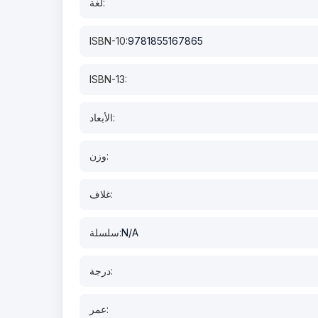
لغة:
ISBN-10:
9781855167865
ISBN-13:
الأبعاد:
وزن:
غلاف:
N/A
سلسلة:
درجة:
عمر: