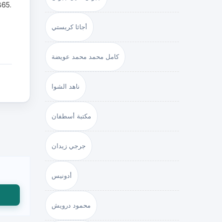
الساقي
أجاثا كريستي
كامل محمد محمد عويضة
ناهد الشوا
مكتبة أسطفان
جرجي زيدان
أدونيس
محمود درويش