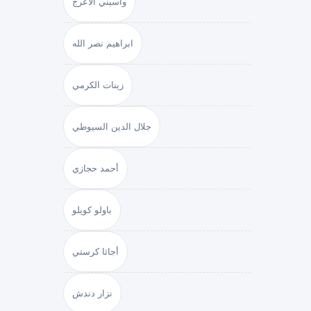
واسيني الأعرج
ابراهيم نصر الله
زينات الكرمي
جلال الدين السيوطي
أحمد حجازي
باولو كويلو
أجاثا كرستي
نزار دندش