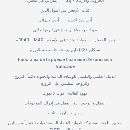
الحروف والأرقام - ج2
إماراتي في نيجيريا
كتاب الأربعين في أصول الدين
أريد ذلك الحب
أحب جيراني
بدو البدو، حياة آل مرة في الربع الخالي
زمن الحصار
رواد التجديد في الإسلام : 1840 – 1940 م
دليل برمجة حاسب سبكتروم (ZX) سنكلير
Panorama de la poesie libanaise d'expression
francaise
الدليل العلمي والنفسي للوسادة الدافئة والحنونة دائماً : للزوج
والزوجة المقبلين على الزواج
قهوة العائلة : قوت لا تموت
العقل و الوجود : دور العقل في إدراك الموجودات
ديوان حسان بن ثابت
معايير اللجنة المشتركة الدولية لاعتماد المستشفيات (اعتباراً من يناير/
كانون الثاني 2011)