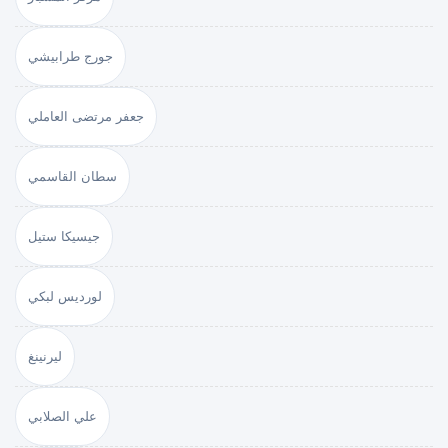
جورج طرابيشي
جعفر مرتضى العاملي
سطان القاسمي
جيسيكا ستيل
لورديس لبكي
ليرنينغ
علي الصلابي