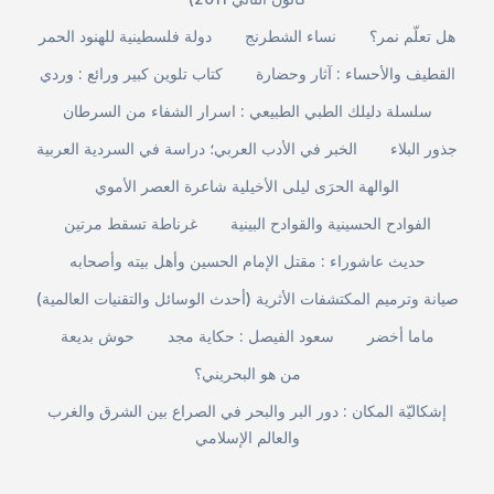
هل تعلّم نمر؟
نساء الشطرنج
دولة فلسطينية للهنود الحمر
القطيف والأحساء : آثار وحضارة
كتاب تلوين كبير ورائع : وردي
سلسلة دليلك الطبي الطبيعي : اسرار الشفاء من السرطان
جذور البلاء
الخبر في الأدب العربي؛ دراسة في السردية العربية
الوالهة الحرَى ليلى الأخيلية شاعرة العصر الأموي
الفوادح الحسينية والقوادح البينية
غرناطة تسقط مرتين
حديث عاشوراء : مقتل الإمام الحسين وأهل بيته وأصحابه
صيانة وترميم المكتشفات الأثرية (أحدث الوسائل والتقنيات العالمية)
ماما أخضر
سعود الفيصل : حكاية مجد
حوش بديعة
من هو البحريني؟
إشكاليّة المكان : دور البر والبحر في الصراع بين الشرق والغرب
والعالم الإسلامي