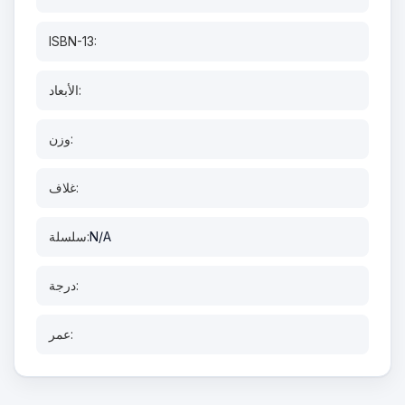
ISBN-13:
الأبعاد:
وزن:
غلاف:
N/A
سلسلة:
درجة:
عمر: