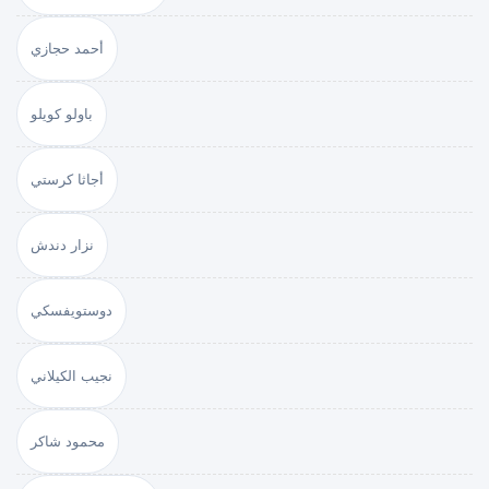
أحمد حجازي
باولو كويلو
أجاثا كرستي
نزار دندش
دوستويفسكي
نجيب الكيلاني
محمود شاكر