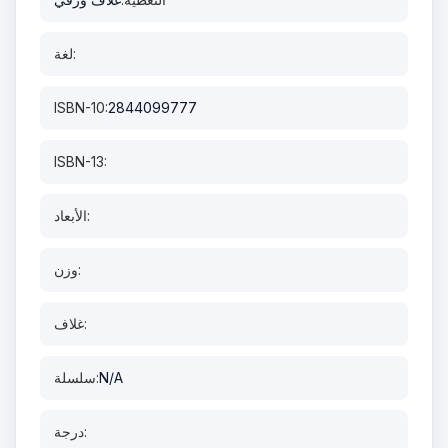
لغة:
ISBN-10:
2844099777
ISBN-13:
الأبعاد:
وزن:
غلاف:
N/A
سلسلة:
درجة: