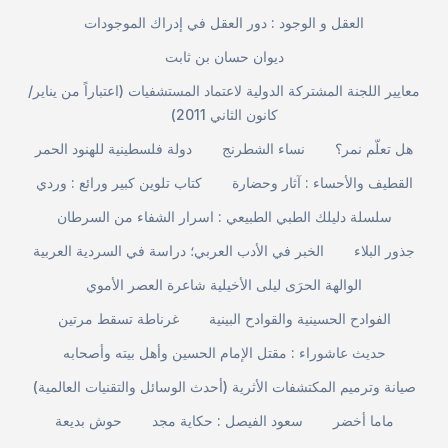
العقل و الوجود : دور العقل في إدراك الموجودات
ديوان حسان بن ثابت
معايير اللجنة المشتركة الدولية لاعتماد المستشفيات (اعتباراً من يناير/
كانون الثاني 2011)
هل تعلّم نمر؟
نساء الشطرنج
دولة فلسطينية للهنود الحمر
القطيف والأحساء : آثار وحضارة
كتاب تلوين كبير ورائع : وردي
سلسلة دليلك الطبي الطبيعي : اسرار الشفاء من السرطان
جذور البلاء
الخبر في الأدب العربي؛ دراسة في السردية العربية
الوالهة الحرَى ليلى الأخيلية شاعرة العصر الأموي
الفوادح الحسينية والقوادح البينية
غرناطة تسقط مرتين
حديث عاشوراء : مقتل الإمام الحسين وأهل بيته وأصحابه
صيانة وترميم المكتشفات الأثرية (أحدث الوسائل والتقنيات العالمية)
ماما أخضر
سعود الفيصل : حكاية مجد
حوش بديعة