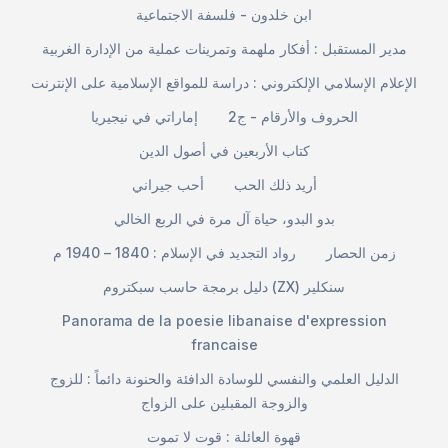
ابن خلدون - فلسفة الاجتماعية
مدير المستقبل : أفكار ملهمة وتمرينات عملية من الإدارة الغربية
الإعلام الإسلامي الإلكتروني : دراسة للمواقع الإسلامية على الإنترنت
الحروف والأرقام - ج2
إماراتي في نيجيريا
كتاب الأربعين في أصول الدين
أريد ذلك الحب
أحب جيراني
بدو البدو، حياة آل مرة في الربع الخالي
زمن الحصار
رواد التجديد في الإسلام : 1840 – 1940 م
دليل برمجة حاسب سبكتروم (ZX) سنكلير
Panorama de la poesie libanaise d'expression
francaise
الدليل العلمي والنفسي للوسادة الدافئة والحنونة دائماً : للزوج
والزوجة المقبلين على الزواج
قهوة العائلة : قوت لا تموت