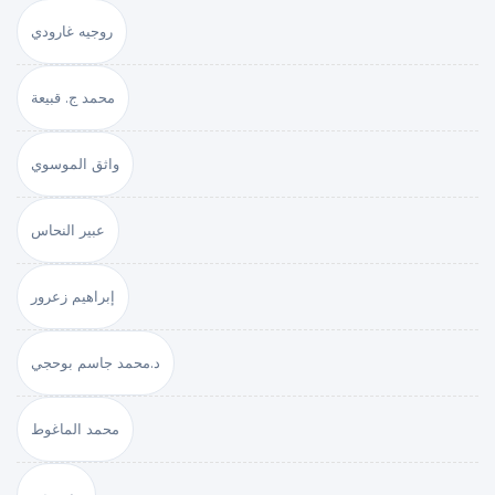
روجيه غارودي
محمد ج. قبيعة
واثق الموسوي
عبير النحاس
إبراهيم زعرور
د.محمد جاسم بوحجي
محمد الماغوط