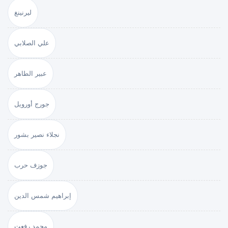
ليرنينغ
علي الصلابي
عبير الطاهر
جورج أورويل
نجلاء نصير بشور
جوزف حرب
إبراهيم شمس الدين
محمد رفعت