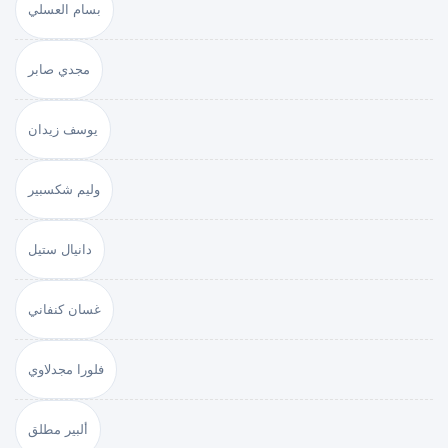
بسام العسلي
مجدي صابر
يوسف زيدان
وليم شكسبير
دانيال ستيل
غسان كنفاني
فلورا مجدلاوي
ألبير مطلق