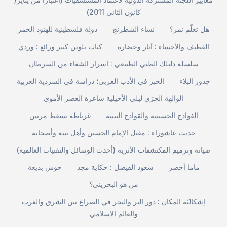
كانون الثاني 2011)
هل تعلّم نمر؟
نساء الشطرنج
دولة فلسطينية للهنود الحمر
القطيف والأحساء : آثار وحضارة
كتاب تلوين كبير ورائع : وردي
سلسلة دليلك الطبي الطبيعي : اسرار الشفاء من السرطان
جذور البلاء
الخبر في الأدب العربي؛ دراسة في السردية العربية
الوالهة الحرَى ليلى الأخيلية شاعرة العصر الأموي
الفوادح الحسينية والقوادح البينية
غرناطة تسقط مرتين
حديث عاشوراء : مقتل الإمام الحسين وأهل بيته وأصحابه
صيانة وترميم المكتشفات الأثرية (أحدث الوسائل والتقنيات العالمية)
ماما أخضر
سعود الفيصل : حكاية مجد
حوش بديعة
من هو البحريني؟
إشكاليّة المكان : دور البر والبحر في الصراع بين الشرق والغرب
والعالم الإسلامي