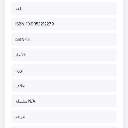
لغة:
ISBN-10:
9953212279
ISBN-13:
الأبعاد:
وزن:
غلاف:
N/A
سلسلة:
درجة: