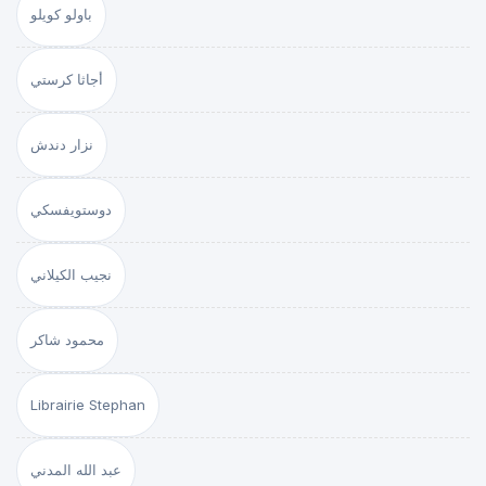
باولو كويلو
أجاثا كرستي
نزار دندش
دوستويفسكي
نجيب الكيلاني
محمود شاكر
Librairie Stephan
عبد الله المدني