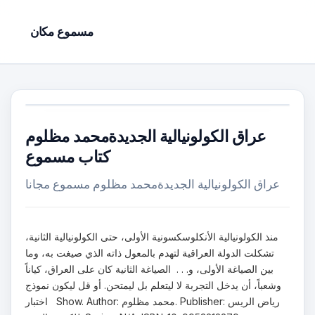
مسموع مكان
عراق الكولونيالية الجديدةمحمد مظلوم
كتاب مسموع
عراق الكولونيالية الجديدةمحمد مظلوم مسموع مجانا
منذ الكولونيالية الأنكلوسكسونية الأولى، حتى الكولونيالية الثانية،
تشكلت الدولة العراقية لتهدم بالمعول ذاته الذي صيغت به، وما
بين الصياغة الأولى، و. . . الصياغة الثانية كان على العراق، كياناً
وشعباً، أن يدخل التجربة لا ليتعلم بل ليمتحن. أو قل ليكون نموذج
اختبار Show. Author: محمد مظلوم. Publisher: رياض الريس