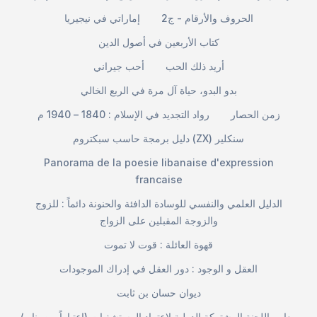
الحروف والأرقام - ج2
إماراتي في نيجيريا
كتاب الأربعين في أصول الدين
أريد ذلك الحب
أحب جيراني
بدو البدو، حياة آل مرة في الربع الخالي
زمن الحصار
رواد التجديد في الإسلام : 1840 – 1940 م
دليل برمجة حاسب سبكتروم (ZX) سنكلير
Panorama de la poesie libanaise d'expression
francaise
الدليل العلمي والنفسي للوسادة الدافئة والحنونة دائماً : للزوج
والزوجة المقبلين على الزواج
قهوة العائلة : قوت لا تموت
العقل و الوجود : دور العقل في إدراك الموجودات
ديوان حسان بن ثابت
معايير اللجنة المشتركة الدولية لاعتماد المستشفيات (اعتباراً من يناير/