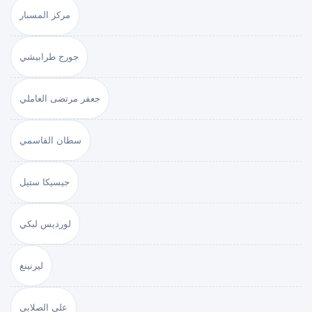
مركز المسبار
جورج طرابيشي
جعفر مرتضى العاملي
سطان القاسمي
جيسيكا ستيل
لورديس لبكي
ليرنينغ
علي الصلابي