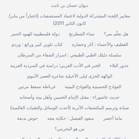
ديوان حسان بن ثابت
معايير اللجنة المشتركة الدولية لاعتماد المستشفيات (اعتباراً من يناير/
كانون الثاني 2011)
هل تعلّم نمر؟
نساء الشطرنج
دولة فلسطينية للهنود الحمر
القطيف والأحساء : آثار وحضارة
كتاب تلوين كبير ورائع : وردي
سلسلة دليلك الطبي الطبيعي : اسرار الشفاء من السرطان
جذور البلاء
الخبر في الأدب العربي؛ دراسة في السردية العربية
الوالهة الحرَى ليلى الأخيلية شاعرة العصر الأموي
الفوادح الحسينية والقوادح البينية
غرناطة تسقط مرتين
حديث عاشوراء : مقتل الإمام الحسين وأهل بيته وأصحابه
صيانة وترميم المكتشفات الأثرية (أحدث الوسائل والتقنيات العالمية)
ماما أخضر
سعود الفيصل : حكاية مجد
حوش بديعة
من هو البحريني؟