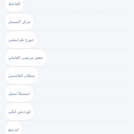
الجاحظ
مركز المسبار
جورج طرابيشي
جعفر مرتضى العاملي
سطان القاسمي
جيسيكا ستيل
لورديس لبكي
ليرنينغ