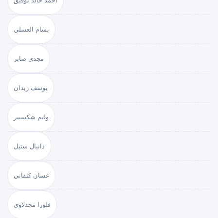
أحمد خالد توفيق
بسام العسلي
مجدي صابر
يوسف زيدان
وليم شكسبير
دانيال ستيل
غسان كنفاني
فلورا مجدلاوي