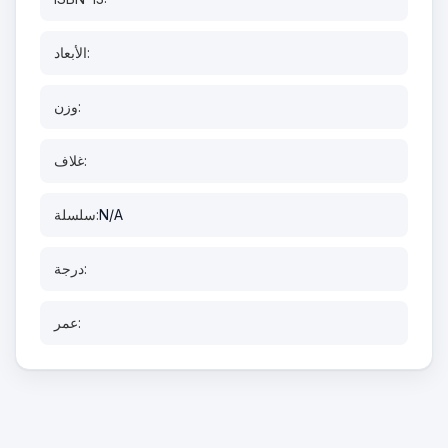
الأبعاد:
وزن:
غلاف:
N/A
سلسلة:
درجة:
عمر: