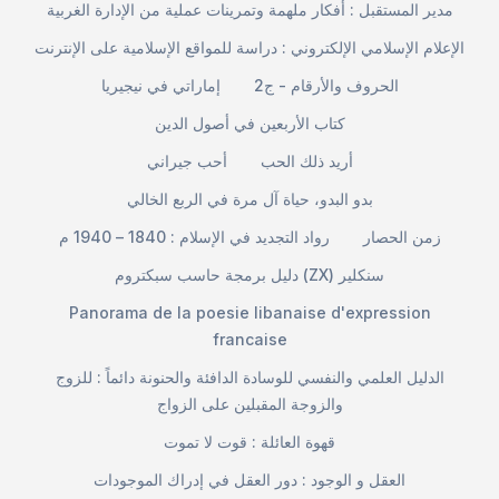
مدير المستقبل : أفكار ملهمة وتمرينات عملية من الإدارة الغربية
الإعلام الإسلامي الإلكتروني : دراسة للمواقع الإسلامية على الإنترنت
الحروف والأرقام - ج2
إماراتي في نيجيريا
كتاب الأربعين في أصول الدين
أريد ذلك الحب
أحب جيراني
بدو البدو، حياة آل مرة في الربع الخالي
زمن الحصار
رواد التجديد في الإسلام : 1840 – 1940 م
دليل برمجة حاسب سبكتروم (ZX) سنكلير
Panorama de la poesie libanaise d'expression
francaise
الدليل العلمي والنفسي للوسادة الدافئة والحنونة دائماً : للزوج
والزوجة المقبلين على الزواج
قهوة العائلة : قوت لا تموت
العقل و الوجود : دور العقل في إدراك الموجودات