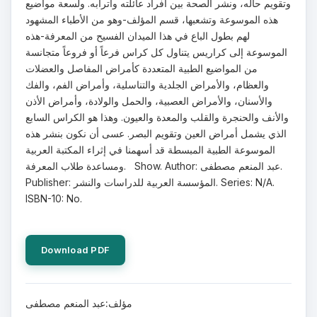
وتقويم حاله، ونشر الصحة بين أفراد عائلته وأترابه. ولسعة مواضيع
هذه الموسوعة وتشعبها، قسم المؤلف-وهو من الأطباء المشهود
لهم بطول الباع في هذا الميدان الفسيح من المعرفة-هذه
الموسوعة إلى كراريس يتناول كل كراس فرعاً أو فروعاً متجانسة
من المواضيع الطبية المتعددة كأمراض المفاصل والعضلات
والعظام، والأمراض الجلدية والتناسلية، وأمراض الفم، والفك
والأسنان، والأمراض العصبية، والحمل والولادة، وأمراض الأذن
والأنف والحنجرة والقلب والمعدة والعيون. وهذا هو الكراس السابع
الذي يشمل أمراض العين وتقويم البصر. عسى أن نكون بنشر هذه
الموسوعة الطبية المبسطة قد أسهمنا في إثراء المكتبة العربية
ومساعدة طلاب المعرفة. Show. Author: عبد المنعم مصطفى.
Publisher: المؤسسة العربية للدراسات والنشر. Series: N/A.
ISBN-10: No.
Download PDF
مؤلف:عبد المنعم مصطفى