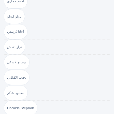
أحمد حجازي
باولو كويلو
أجاثا كرستي
نزار دندش
دوستويفسكي
نجيب الكيلاني
محمود شاكر
Librairie Stephan