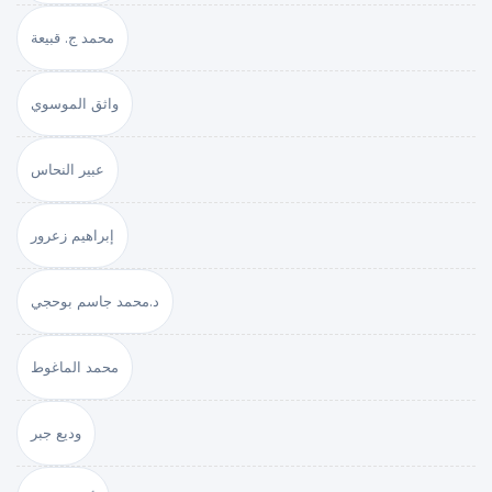
محمد ج. قبيعة
واثق الموسوي
عبير النحاس
إبراهيم زعرور
د.محمد جاسم بوحجي
محمد الماغوط
وديع جبر