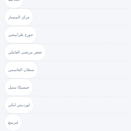
مركز المسبار
جورج طرابيشي
جعفر مرتضى العاملي
سطان القاسمي
جيسيكا ستيل
لورديس لبكي
ليرنينغ