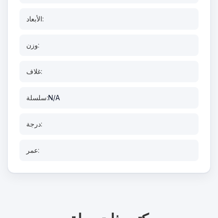
الأبعاد:
وزن:
غلاف:
N/A
سلسلة:
درجة:
عمر: