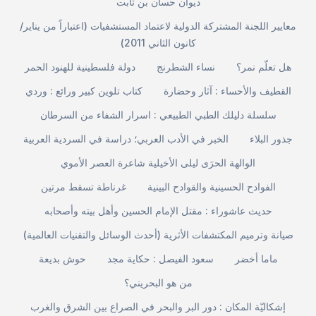
ديوان حسان بن ثابت
معايير اللجنة المشتركة الدولية لاعتماد المستشفيات (اعتباراً من يناير/
كانون الثاني 2011)
هل تعلّم نمر؟
نساء الشطرنج
دولة فلسطينية للهنود الحمر
القطيف والأحساء : آثار وحضارة
كتاب تلوين كبير ورائع : وردي
سلسلة دليلك الطبي الطبيعي : اسرار الشفاء من السرطان
جذور البلاء
الخبر في الأدب العربي؛ دراسة في السردية العربية
الوالهة الحرَى ليلى الأخيلية شاعرة العصر الأموي
الفوادح الحسينية والقوادح البينية
غرناطة تسقط مرتين
حديث عاشوراء : مقتل الإمام الحسين وأهل بيته وأصحابه
صيانة وترميم المكتشفات الأثرية (أحدث الوسائل والتقنيات العالمية)
ماما أخضر
سعود الفيصل : حكاية مجد
حوش بديعة
من هو البحريني؟
إشكاليّة المكان : دور البر والبحر في الصراع بين الشرق والغرب