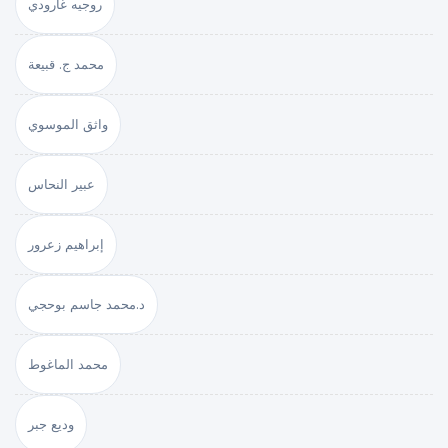
روجيه غارودي
محمد ج. قبيعة
واثق الموسوي
عبير النحاس
إبراهيم زعرور
د.محمد جاسم بوحجي
محمد الماغوط
وديع جبر