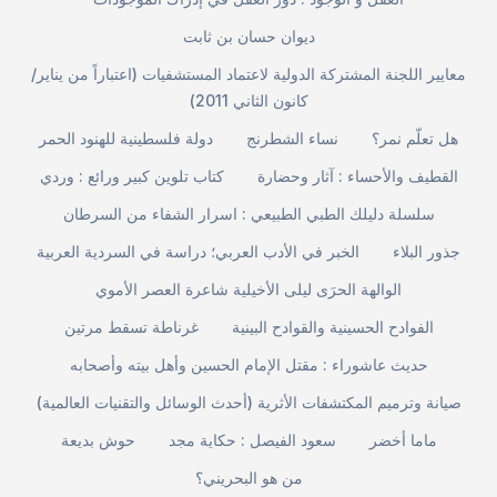
ديوان حسان بن ثابت
معايير اللجنة المشتركة الدولية لاعتماد المستشفيات (اعتباراً من يناير/
كانون الثاني 2011)
هل تعلّم نمر؟
نساء الشطرنج
دولة فلسطينية للهنود الحمر
القطيف والأحساء : آثار وحضارة
كتاب تلوين كبير ورائع : وردي
سلسلة دليلك الطبي الطبيعي : اسرار الشفاء من السرطان
جذور البلاء
الخبر في الأدب العربي؛ دراسة في السردية العربية
الوالهة الحرَى ليلى الأخيلية شاعرة العصر الأموي
الفوادح الحسينية والقوادح البينية
غرناطة تسقط مرتين
حديث عاشوراء : مقتل الإمام الحسين وأهل بيته وأصحابه
صيانة وترميم المكتشفات الأثرية (أحدث الوسائل والتقنيات العالمية)
ماما أخضر
سعود الفيصل : حكاية مجد
حوش بديعة
من هو البحريني؟