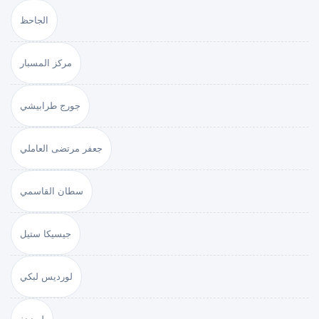
الجاحظ
مركز المسبار
جورج طرابيشي
جعفر مرتضى العاملي
سطان القاسمي
جيسيكا ستيل
لورديس لبكي