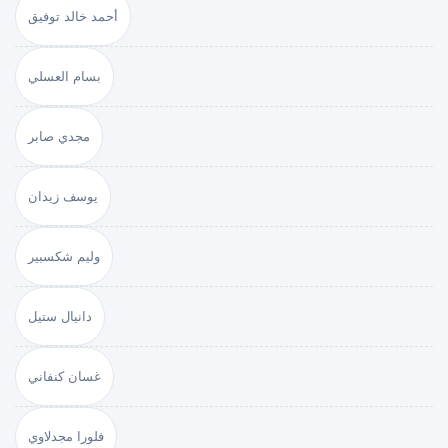
أحمد خالد توفيق
بسام العسلي
مجدي صابر
يوسف زيدان
وليم شكسبير
دانيال ستيل
غسان كنفاني
فلورا مجدلاوي