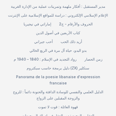
مدير المستقبل : أفكار ملهمة وتمرينات عملية من الإدارة الغربية
الإعلام الإسلامي الإلكتروني : دراسة للمواقع الإسلامية على الإنترنت
الحروف والأرقام - ج2
إماراتي في نيجيريا
كتاب الأربعين في أصول الدين
أريد ذلك الحب
أحب جيراني
بدو البدو، حياة آل مرة في الربع الخالي
زمن الحصار
رواد التجديد في الإسلام : 1840 – 1940 م
دليل برمجة حاسب سبكتروم (ZX) سنكلير
Panorama de la poesie libanaise d'expression
francaise
الدليل العلمي والنفسي للوسادة الدافئة والحنونة دائماً : للزوج
والزوجة المقبلين على الزواج
قهوة العائلة : قوت لا تموت
العقل و الوجود : دور العقل في إدراك الموجودات