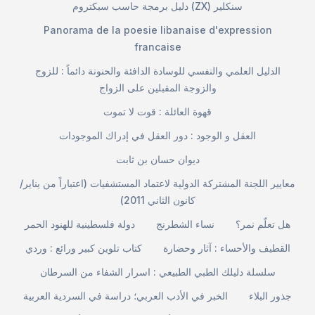
دليل برمجة حاسب سبكتروم (ZX) سنكلير
Panorama de la poesie libanaise d'expression
francaise
الدليل العلمي والنفسي للوسادة الدافئة والحنونة دائماً : للزوج
والزوجة المقبلين على الزواج
قهوة العائلة : قوت لا تموت
العقل و الوجود : دور العقل في إدراك الموجودات
ديوان حسان بن ثابت
معايير اللجنة المشتركة الدولية لاعتماد المستشفيات (اعتباراً من يناير/
كانون الثاني 2011)
هل تعلّم نمر؟
نساء الشطرنج
دولة فلسطينية للهنود الحمر
القطيف والأحساء : آثار وحضارة
كتاب تلوين كبير ورائع : وردي
سلسلة دليلك الطبي الطبيعي : اسرار الشفاء من السرطان
جذور البلاء
الخبر في الأدب العربي؛ دراسة في السردية العربية