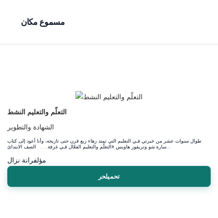
مسموع مكان
التعلّم والتعليم النشط
الشهادة والتطوير
طوال سنوات عشر من خبرتي فـي التعليم التي تمتد زهاء ربع قرن حتى تاريخه، وأنا أعود إلى كتاب
سارة شو وتريفور هاويس «التعلّم والتعليم الفعّال فـي غرفة. . . الصف الابتدائ...
مؤلف
رانة نزال
تحميلحر