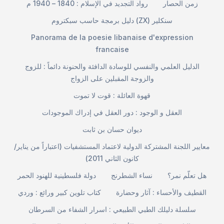
زمن الحصار
رواد التجديد في الإسلام : 1840 – 1940 م
دليل برمجة حاسب سبكتروم (ZX) سنكلير
Panorama de la poesie libanaise d'expression
francaise
الدليل العلمي والنفسي للوسادة الدافئة والحنونة دائماً : للزوج
والزوجة المقبلين على الزواج
قهوة العائلة : قوت لا تموت
العقل و الوجود : دور العقل في إدراك الموجودات
ديوان حسان بن ثابت
معايير اللجنة المشتركة الدولية لاعتماد المستشفيات (اعتباراً من يناير/
كانون الثاني 2011)
هل تعلّم نمر؟
نساء الشطرنج
دولة فلسطينية للهنود الحمر
القطيف والأحساء : آثار وحضارة
كتاب تلوين كبير ورائع : وردي
سلسلة دليلك الطبي الطبيعي : اسرار الشفاء من السرطان