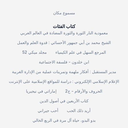
مسموع مكان
كتاب الفئات
معمودية النار الثورة والثورة المضادة في العالم العربي
الشيخ محمد بن أبي جمهور الأحسائي : قدوة العلم والعمل
المرجع السهل في علم الكيمياء
مجلد ميكي 52
ابن خلدون - فلسفة الاجتماعية
مدير المستقبل : أفكار ملهمة وتمرينات عملية من الإدارة الغربية
الإعلام الإسلامي الإلكتروني : دراسة للمواقع الإسلامية على الإنترنت
الحروف والأرقام - ج2
إماراتي في نيجيريا
كتاب الأربعين في أصول الدين
أريد ذلك الحب
أحب جيراني
بدو البدو، حياة آل مرة في الربع الخالي