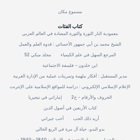
مسموع مكان
كتاب الفئات
معمودية النار الثورة والثورة المضادة في العالم العربي
الشيخ محمد بن أبي جمهور الأحسائي : قدوة العلم والعمل
المرجع السهل في علم الكيمياء
مجلد ميكي 52
ابن خلدون - فلسفة الاجتماعية
مدير المستقبل : أفكار ملهمة وتمرينات عملية من الإدارة الغربية
الإعلام الإسلامي الإلكتروني : دراسة للمواقع الإسلامية على الإنترنت
الحروف والأرقام - ج2
إماراتي في نيجيريا
كتاب الأربعين في أصول الدين
أريد ذلك الحب
أحب جيراني
بدو البدو، حياة آل مرة في الربع الخالي
زمن الحصار
رواد التجديد في الإسلام : 1840 – 1940 م