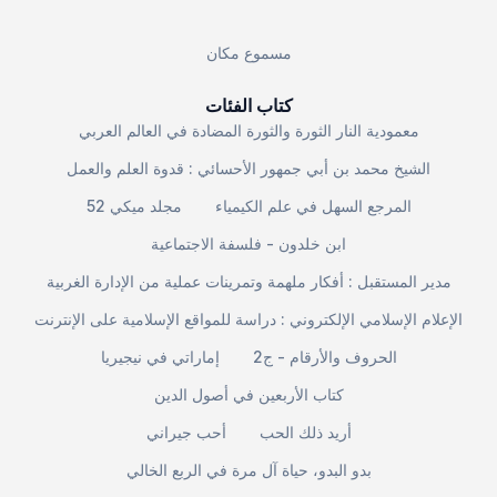
مسموع مكان
كتاب الفئات
معمودية النار الثورة والثورة المضادة في العالم العربي
الشيخ محمد بن أبي جمهور الأحسائي : قدوة العلم والعمل
المرجع السهل في علم الكيمياء
مجلد ميكي 52
ابن خلدون - فلسفة الاجتماعية
مدير المستقبل : أفكار ملهمة وتمرينات عملية من الإدارة الغربية
الإعلام الإسلامي الإلكتروني : دراسة للمواقع الإسلامية على الإنترنت
الحروف والأرقام - ج2
إماراتي في نيجيريا
كتاب الأربعين في أصول الدين
أريد ذلك الحب
أحب جيراني
بدو البدو، حياة آل مرة في الربع الخالي