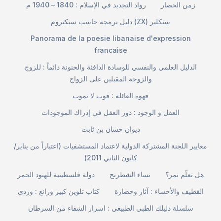
زمن الحصار
رواد التجديد في الإسلام : 1840 – 1940 م
دليل برمجة حاسب سبكتروم (ZX) سنكلير
Panorama de la poesie libanaise d'expression
francaise
الدليل العلمي والنفسي للوسادة الدافئة والحنونة دائماً : للزوج
والزوجة المقبلين على الزواج
قهوة العائلة : قوت لا تموت
العقل و الوجود : دور العقل في إدراك الموجودات
ديوان حسان بن ثابت
معايير اللجنة المشتركة الدولية لاعتماد المستشفيات (اعتباراً من يناير/
كانون الثاني 2011)
هل تعلّم نمر؟
نساء الشطرنج
دولة فلسطينية للهنود الحمر
القطيف والأحساء : آثار وحضارة
كتاب تلوين كبير ورائع : وردي
سلسلة دليلك الطبي الطبيعي : اسرار الشفاء من السرطان