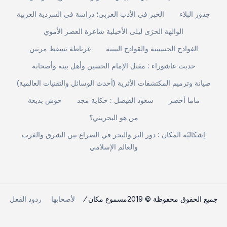
جذور البلاء
الخبر في الأدب العربي؛ دراسة في السردية العربية
الوالهة الحرَى ليلى الأخيلية شاعرة العصر الأموي
الفوادح الحسينية والقوادح البينية
غرناطة تسقط مرتين
حديث عاشوراء : مقتل الإمام الحسين وأهل بيته وأصحابه
صيانة وترميم المكتشفات الأثرية (أحدث الوسائل والتقنيات العالمية)
ماما أخضر
سعود الفيصل : حكاية مجد
حوش بديعة
من هو البحريني؟
إشكاليّة المكان : دور البر والبحر في الصراع بين الشرق والغرب
والعالم الإسلامي
جميع الحقوق محفوظة © 2019مسموع مكان ⁄
لأصحابها
ردود الفعل