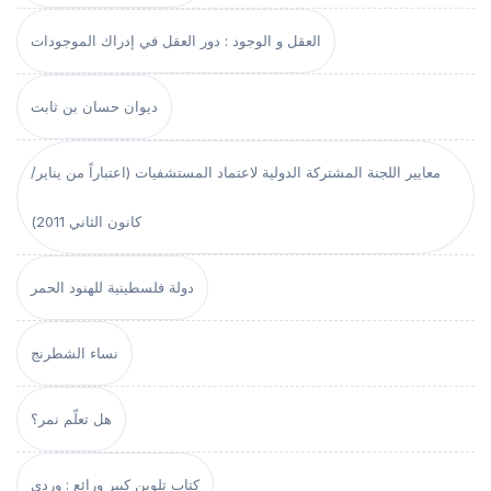
العقل و الوجود : دور العقل في إدراك الموجودات
ديوان حسان بن ثابت
معايير اللجنة المشتركة الدولية لاعتماد المستشفيات (اعتباراً من يناير/
كانون الثاني 2011)
دولة فلسطينية للهنود الحمر
نساء الشطرنج
هل تعلّم نمر؟
كتاب تلوين كبير ورائع : وردي