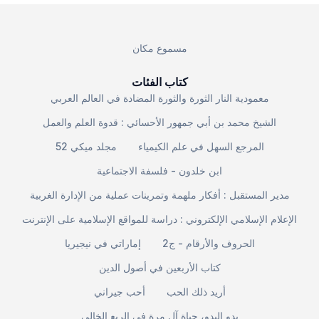
مسموع مكان
كتاب الفئات
معمودية النار الثورة والثورة المضادة في العالم العربي
الشيخ محمد بن أبي جمهور الأحسائي : قدوة العلم والعمل
المرجع السهل في علم الكيمياء
مجلد ميكي 52
ابن خلدون - فلسفة الاجتماعية
مدير المستقبل : أفكار ملهمة وتمرينات عملية من الإدارة الغربية
الإعلام الإسلامي الإلكتروني : دراسة للمواقع الإسلامية على الإنترنت
الحروف والأرقام - ج2
إماراتي في نيجيريا
كتاب الأربعين في أصول الدين
أريد ذلك الحب
أحب جيراني
بدو البدو، حياة آل مرة في الربع الخالي