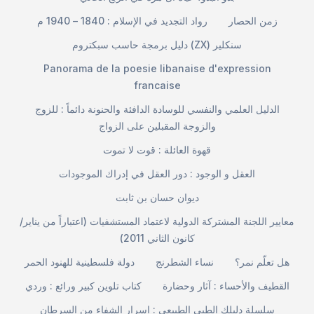
زمن الحصار
رواد التجديد في الإسلام : 1840 – 1940 م
دليل برمجة حاسب سبكتروم (ZX) سنكلير
Panorama de la poesie libanaise d'expression
francaise
الدليل العلمي والنفسي للوسادة الدافئة والحنونة دائماً : للزوج
والزوجة المقبلين على الزواج
قهوة العائلة : قوت لا تموت
العقل و الوجود : دور العقل في إدراك الموجودات
ديوان حسان بن ثابت
معايير اللجنة المشتركة الدولية لاعتماد المستشفيات (اعتباراً من يناير/
كانون الثاني 2011)
هل تعلّم نمر؟
نساء الشطرنج
دولة فلسطينية للهنود الحمر
القطيف والأحساء : آثار وحضارة
كتاب تلوين كبير ورائع : وردي
سلسلة دليلك الطبي الطبيعي : اسرار الشفاء من السرطان