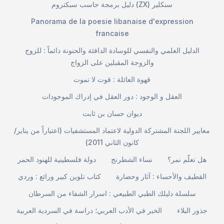
دليل برمجة حاسب سبكتروم (ZX) سنكلير
Panorama de la poesie libanaise d'expression
francaise
الدليل العلمي والنفسي للوسادة الدافئة والحنونة دائماً : للزوج
والزوجة المقبلين على الزواج
قهوة العائلة : قوت لا تموت
العقل و الوجود : دور العقل في إدراك الموجودات
ديوان حسان بن ثابت
معايير اللجنة المشتركة الدولية لاعتماد المستشفيات (اعتباراً من يناير/
كانون الثاني 2011)
هل تعلّم نمر؟
نساء الشطرنج
دولة فلسطينية للهنود الحمر
القطيف والأحساء : آثار وحضارة
كتاب تلوين كبير ورائع : وردي
سلسلة دليلك الطبي الطبيعي : اسرار الشفاء من السرطان
جذور البلاء
الخبر في الأدب العربي؛ دراسة في السردية العربية