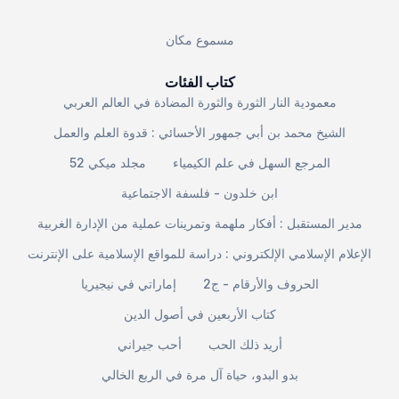
مسموع مكان
كتاب الفئات
معمودية النار الثورة والثورة المضادة في العالم العربي
الشيخ محمد بن أبي جمهور الأحسائي : قدوة العلم والعمل
المرجع السهل في علم الكيمياء
مجلد ميكي 52
ابن خلدون - فلسفة الاجتماعية
مدير المستقبل : أفكار ملهمة وتمرينات عملية من الإدارة الغربية
الإعلام الإسلامي الإلكتروني : دراسة للمواقع الإسلامية على الإنترنت
الحروف والأرقام - ج2
إماراتي في نيجيريا
كتاب الأربعين في أصول الدين
أريد ذلك الحب
أحب جيراني
بدو البدو، حياة آل مرة في الربع الخالي