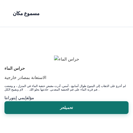
مسموع مكان
حراس الماء
الاستعانة بمصادر خارجية
لم أجرؤ على الذهاب إلى الينبوع طوال أسابيع ، أمس، أدرت مقبض حنفية الماء في المنزل ، و وضعت
فم قربة الماء على فم الحنفية المعدني. حادثتها بحلو الك. . . لام وبقبيح الكل...
مؤلف
إيمي إيتورانتا
تحميلحر