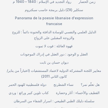
زمن الحصار
رواد التجديد في الإسلام : 1840 – 1940 م
دليل برمجة حاسب سبكتروم (ZX) سنكلير
Panorama de la poesie libanaise d'expression
francaise
الدليل العلمي والنفسي للوسادة الدافئة والحنونة دائماً : للزوج
والزوجة المقبلين على الزواج
قهوة العائلة : قوت لا تموت
العقل و الوجود : دور العقل في إدراك الموجودات
ديوان حسان بن ثابت
معايير اللجنة المشتركة الدولية لاعتماد المستشفيات (اعتباراً من يناير/
كانون الثاني 2011)
هل تعلّم نمر؟
نساء الشطرنج
دولة فلسطينية للهنود الحمر
القطيف والأحساء : آثار وحضارة
كتاب تلوين كبير ورائع : وردي
سلسلة دليلك الطبي الطبيعي : اسرار الشفاء من السرطان